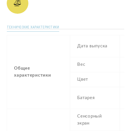
ТЕХНИЧЕСКИЕ ХАРАКТЕРИСТИКИ
D
Дата выпуска
2
Вес
1
Общие
характеристики
Цвет
B
3
Батарея
I
Сенсорный
c
экран
t