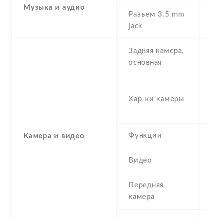
Музыка и аудио
Разъем 3.5 mm
Y
jack
Задняя камера,
8
основная
-
Хар-ки камеры
(s
μ
Функции
L
Камера и видео
Видео
Y
Передняя
1
камера