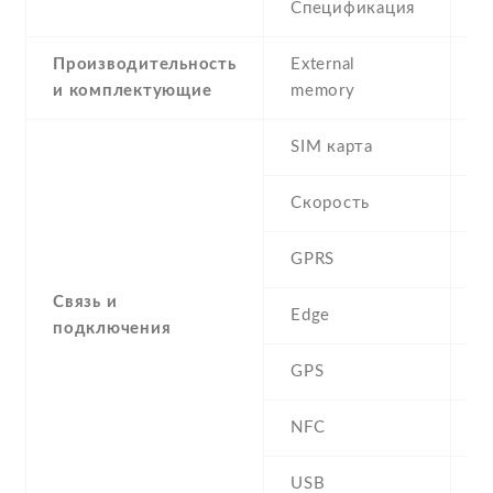
Спецификация
1
Производительность
External
и комплектующие
memory
SIM карта
D
Скорость
GPRS
Y
Связь и
Edge
Y
подключения
GPS
A
NFC
N
USB
Y