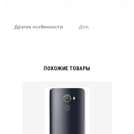
-
F
Другие особенности
Доп.
(
p
a
ПОХОЖИЕ ТОВАРЫ