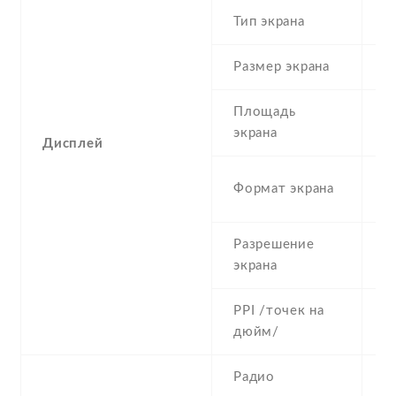
Тип экрана
1
Размер экрана
5
Площадь
c
экрана
Дисплей
1
Формат экрана
(
Разрешение
7
экрана
PPI /точек на
2
дюйм/
Радио
Y