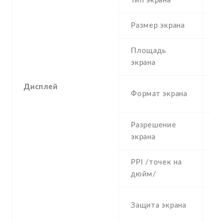
Тип экрана
1
Размер экрана
6
Площадь
c
экрана
Дисплей
1
Формат экрана
(
Разрешение
7
экрана
PPI /точек на
2
дюйм/
C
Защита экрана
G