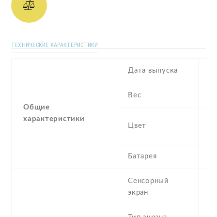
ТЕХНИЧЕСКИЕ ХАРАКТЕРИСТИКИ
Дата выпуска
J
Вес
2
Общие
характеристики
Bl
Цвет
Si
Батарея
4
Сенсорный
c
экран
t