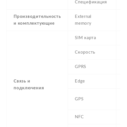
Спецификация
8
Производительность
External
и комплектующие
memory
SIM карта
D
Скорость
GPRS
Y
Связь и
Edge
Y
подключения
A
GPS
G
NFC
N