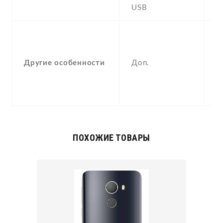
USB
Y
-
F
(
Другие особенности
Доп.
p
a
c
ПОХОЖИЕ ТОВАРЫ