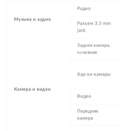
Радио
Y
Музыка и аудио
Разъем 3.5 mm
Y
jack
Задняя камера,
1
основная
-
Хар-ки камеры
(s
(
Камера и видео
Видео
Y
Передняя
8
камера