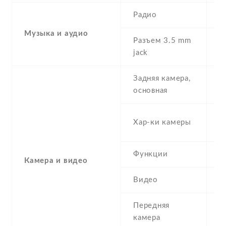
Радио
Y
Музыка и аудио
Разъем 3.5 mm
Y
jack
Задняя камера,
1
основная
-
Хар-ки камеры
(
Функции
L
Камера и видео
Видео
Y
Передняя
5
камера