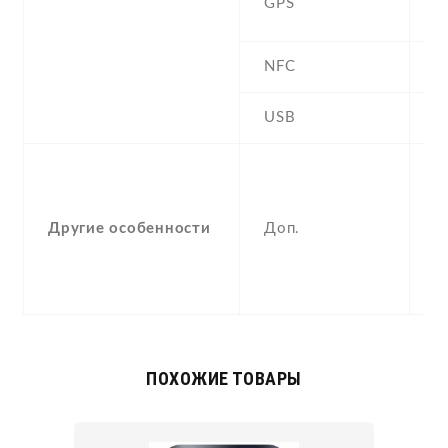
GPS
G
NFC
N
USB
Y
-
F
(
Другие особенности
Доп.
p
a
c
ПОХОЖИЕ ТОВАРЫ