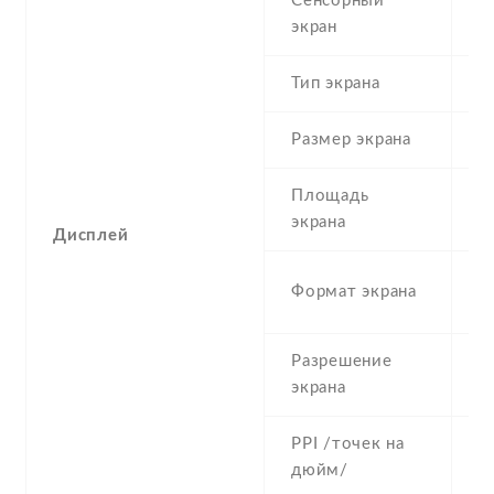
Сенсорный
c
экран
t
Тип экрана
1
Размер экрана
5
Площадь
c
экрана
Дисплей
1
Формат экрана
(
Разрешение
7
экрана
PPI /точек на
2
дюйм/