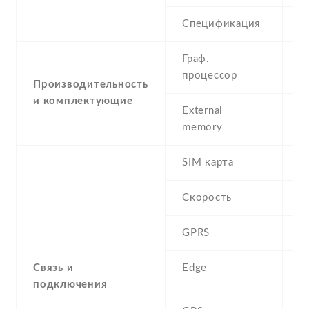
Спецификация
5
Граф.
-
процессор
G
Производительность
и комплектующие
External
memory
SIM карта
D
Скорость
GPRS
Y
Связь и
Edge
Y
подключения
A