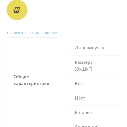
ТЕХНИЧЕСКИЕ ХАРАКТЕРИСТИКИ
Дата выпуска
J
Размеры
1
(ВхШхГ)
8
Общие
характеристики
Вес
1
Цвет
Si
Батарея
3