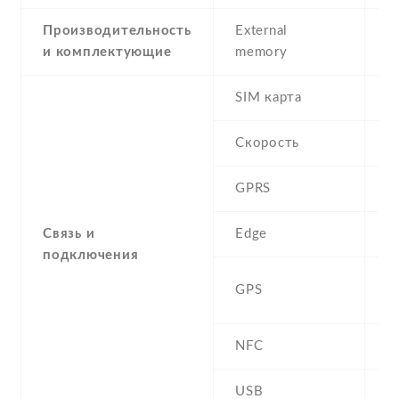
Производительность
External
и комплектующие
memory
SIM карта
D
Скорость
GPRS
Y
Связь и
Edge
Y
подключения
A
GPS
G
NFC
N
USB
Y