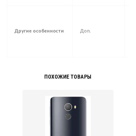
-
F
(
Другие особенности
Доп.
p
a
c
ПОХОЖИЕ ТОВАРЫ