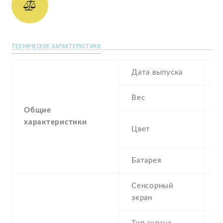
ТЕХНИЧЕСКИЕ ХАРАКТЕРИСТИКИ
Дата выпуска
M
Вес
1
Общие
характеристики
Bl
Цвет
Si
Батарея
4
Сенсорный
c
экран
t