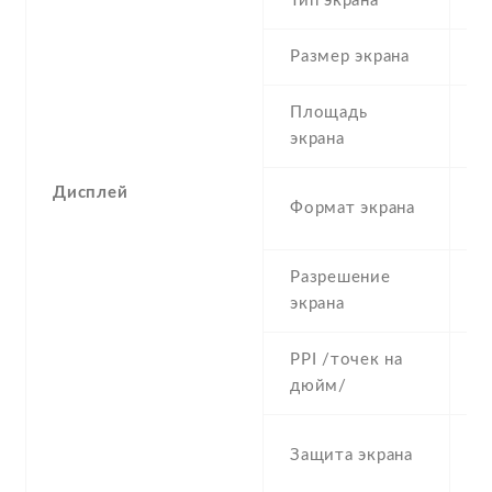
Тип экрана
1
Размер экрана
5
Площадь
c
экрана
Дисплей
1
Формат экрана
(
Разрешение
1
экрана
PPI /точек на
4
дюйм/
C
Защита экрана
G