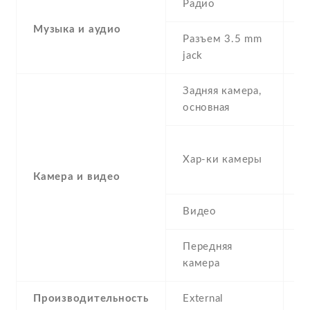
Радио
Y
Музыка и аудио
Разъем 3.5 mm
Y
jack
Задняя камера,
1
основная
-
Хар-ки камеры
(s
μ
Камера и видео
Видео
Y
Передняя
S
камера
Производительность
External