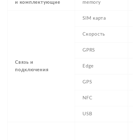
и комплектующие
memory
SIM карта
D
Скорость
GPRS
Y
Связь и
Edge
Y
подключения
GPS
A
NFC
N
USB
Y
-
F