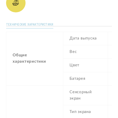
ТЕХНИЧЕСКИЕ ХАРАКТЕРИСТИКИ
Дата выпуска
M
Вес
1
Общие
характеристики
Цвет
G
Батарея
3
Сенсорный
c
экран
t
Тип экрана
1