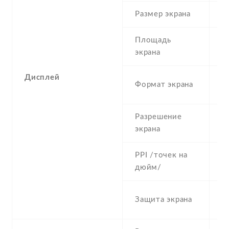
Размер экрана
5
Площадь
c
экрана
Дисплей
1
Формат экрана
(
Разрешение
1
экрана
PPI /точек на
4
дюйм/
S
Защита экрана
re