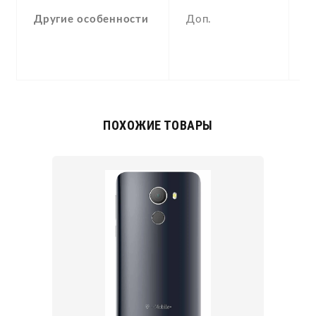
(
Другие особенности
Доп.
, 
a
c
ПОХОЖИЕ ТОВАРЫ