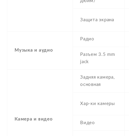
дюйм/
S
Защита экрана
re
Радио
Y
Музыка и аудио
Разъем 3.5 mm
Y
jack
Задняя камера,
1
основная
-
Хар-ки камеры
s
Камера и видео
Видео
Y