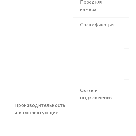
Передняя
8
камера
Спецификация
8
S
С
G
E
Связь и
подключения
Производительность
G
и комплектующие
N