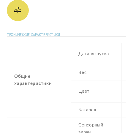
ТЕХНИЧЕСКИЕ ХАРАКТЕРИСТИКИ
S
Дата выпуска
2
Вес
1
Общие
характеристики
Bl
Цвет
G
Батарея
4
Сенсорный
c
экран
t