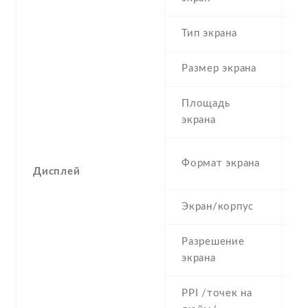
Тип экрана
1
Размер экрана
6
Площадь
c
экрана
2
Формат экрана
Дисплей
(
Экран/корпус
8
Разрешение
7
экрана
PPI /точек на
2