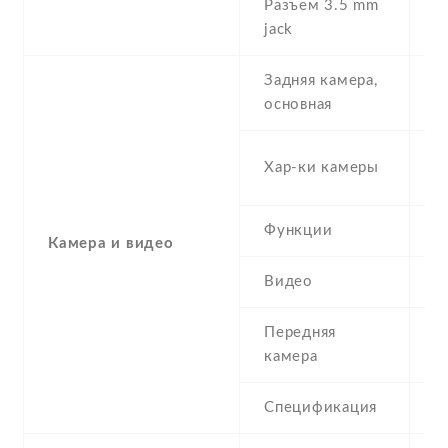
Разъем 3.5 mm
Y
jack
Задняя камера,
1
основная
-
Хар-ки камеры
(
Функции
L
Камера и видео
Видео
Y
Передняя
5
камера
Спецификация
5