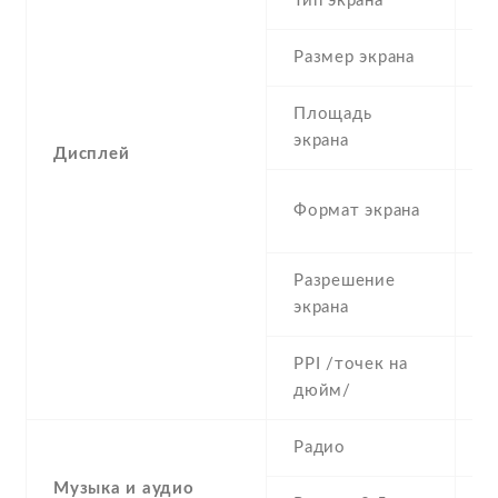
Тип экрана
1
Размер экрана
5
Площадь
c
экрана
Дисплей
1
Формат экрана
(
Разрешение
7
экрана
PPI /точек на
2
дюйм/
Радио
Y
Музыка и аудио