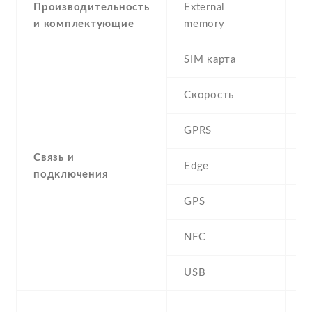
Производительность
External
и комплектующие
memory
SIM карта
D
Скорость
GPRS
Y
Связь и
Edge
Y
подключения
GPS
A
NFC
N
USB
Y
-