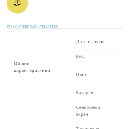
ТЕХНИЧЕСКИЕ ХАРАКТЕРИСТИКИ
Дата выпуска
J
Вес
1
Общие
характеристики
Bl
Цвет
G
Батарея
4
Сенсорный
c
экран
t