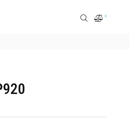
0
P920