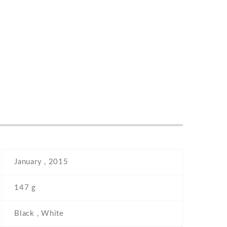
January , 2015
147 g
Black , White