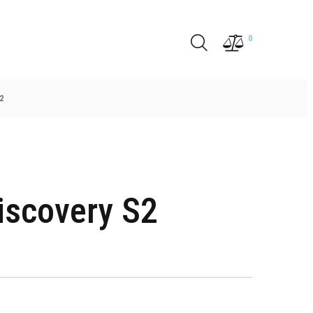
0
2
iscovery S2