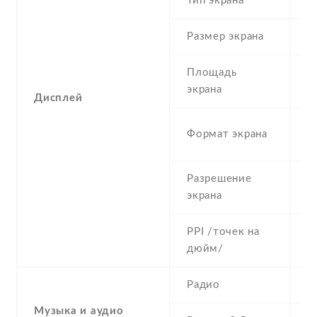
Тип экрана
1
Размер экрана
5
Площадь
c
экрана
Дисплей
1
Формат экрана
(
Разрешение
7
экрана
PPI /точек на
2
дюйм/
Радио
Y
Музыка и аудио