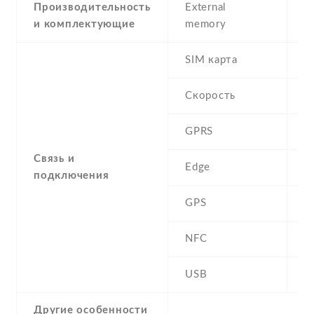
Производительность
External
и комплектующие
memory
SIM карта
D
Скорость
GPRS
Y
Связь и
Edge
Y
подключения
GPS
A
NFC
N
USB
Y
Другие особенности