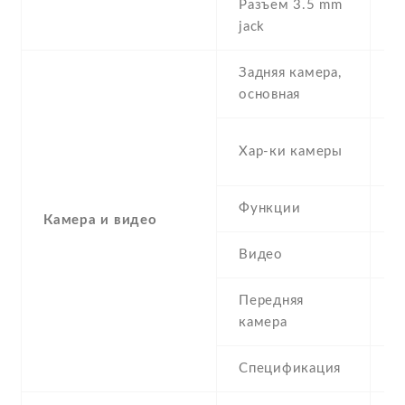
Разъем 3.5 mm
Y
jack
Задняя камера,
8
основная
-
Хар-ки камеры
(
Функции
L
Камера и видео
Видео
Y
Передняя
5
камера
Спецификация
5