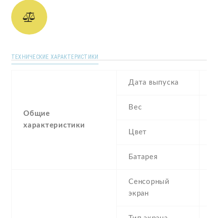
ТЕХНИЧЕСКИЕ ХАРАКТЕРИСТИКИ
Дата выпуска
M
Вес
1
Общие
характеристики
Цвет
B
Батарея
3
Сенсорный
c
экран
t