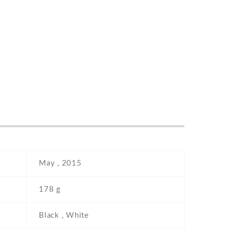
May , 2015
178 g
Black , White