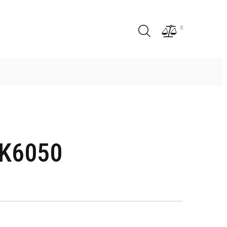
0
VK6050