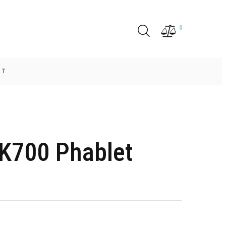
0
ET
K700 Phablet