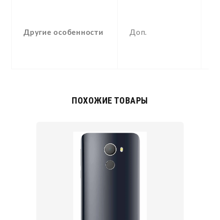
-
F
Другие особенности
Доп.
(
,
c
ПОХОЖИЕ ТОВАРЫ