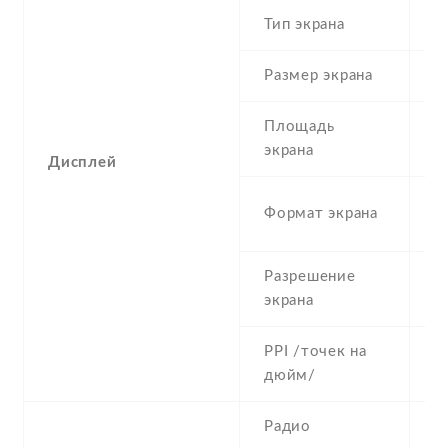
Тип экрана
1
Размер экрана
5
Площадь
c
экрана
Дисплей
1
Формат экрана
(
Разрешение
7
экрана
PPI /точек на
2
дюйм/
Радио
Y