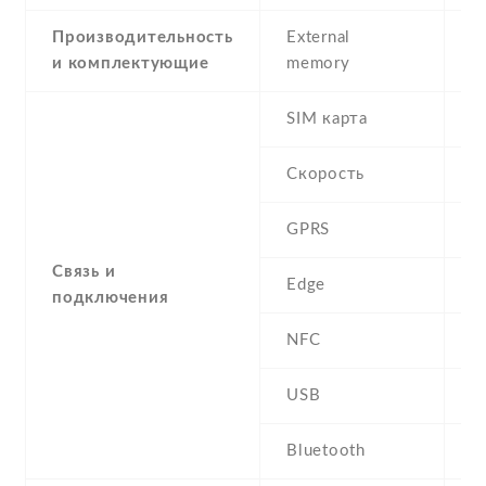
Производительность
External
и комплектующие
memory
SIM карта
D
Скорость
GPRS
Y
Связь и
Edge
Y
подключения
NFC
N
USB
Y
Bluetooth