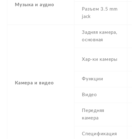
Музыка и аудио
Разъем 3.5 mm
Y
jack
Задняя камера,
8
основная
-
Хар-ки камеры
(
Функции
L
Камера и видео
Видео
Y
Передняя
2
камера
Спецификация
2