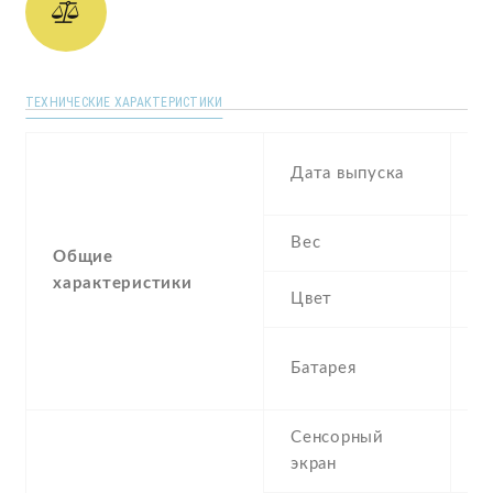
ТЕХНИЧЕСКИЕ ХАРАКТЕРИСТИКИ
D
Дата выпуска
2
Вес
1
Общие
характеристики
Цвет
B
3
Батарея
I
Сенсорный
c
экран
t