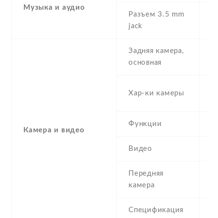
Музыка и аудио
Разъем 3.5 mm
Y
jack
Задняя камера,
8
основная
-
Хар-ки камеры
(
Функции
L
Камера и видео
Видео
Y
Передняя
2
камера
Спецификация
2