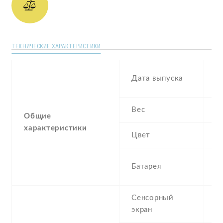
ТЕХНИЧЕСКИЕ ХАРАКТЕРИСТИКИ
D
Дата выпуска
2
Вес
1
Общие
характеристики
Цвет
B
3
Батарея
I
Сенсорный
c
экран
t