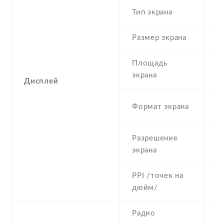
Тип экрана
1
Размер экрана
5
Площадь
c
экрана
Дисплей
1
Формат экрана
(
Разрешение
7
экрана
PPI /точек на
2
дюйм/
Радио
Y