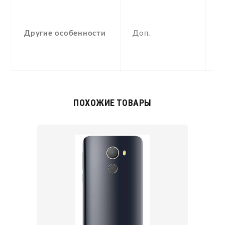
-
F
Другие особенности
Доп.
(
,
c
ПОХОЖИЕ ТОВАРЫ