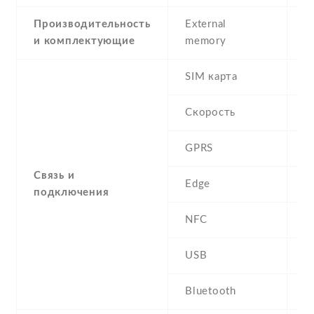
Производительность
External
и комплектующие
memory
SIM карта
D
Скорость
GPRS
Y
Связь и
Edge
Y
подключения
NFC
N
USB
Y
Bluetooth