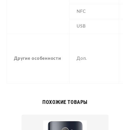
NFC
N
USB
Y
-
F
(
Другие особенности
Доп.
, 
a
c
ПОХОЖИЕ ТОВАРЫ