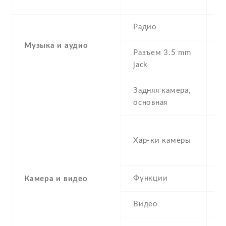
G
Радио
Y
Музыка и аудио
Разъем 3.5 mm
Y
jack
Задняя камера,
1
основная
-
Хар-ки камеры
(s
μ
Функции
L
Камера и видео
Видео
Y