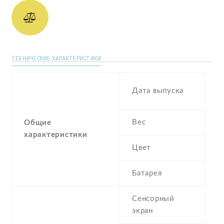
ТЕХНИЧЕСКИЕ ХАРАКТЕРИСТИКИ
D
Дата выпуска
2
Вес
1
Общие
характеристики
Цвет
G
Батарея
3
Сенсорный
c
экран
t