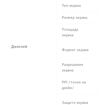
Тип экрана
1
Размер экрана
5
Площадь
c
экрана
Дисплей
1
Формат экрана
(
Разрешение
1
экрана
PPI /точек на
4
дюйм/
C
Защита экрана