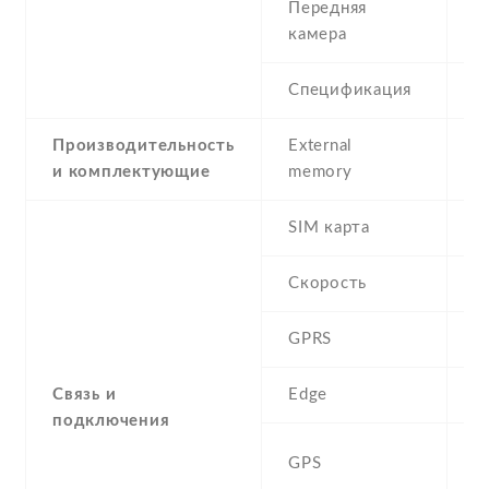
Передняя
8
камера
Спецификация
8
Производительность
External
и комплектующие
memory
SIM карта
D
Скорость
GPRS
Y
Связь и
Edge
Y
подключения
A
GPS
G