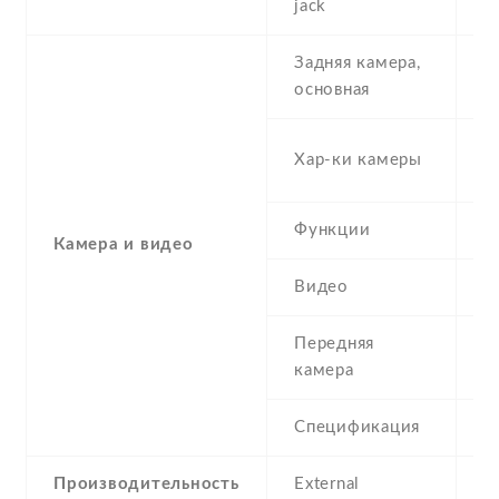
jack
Задняя камера,
1
основная
-
Хар-ки камеры
(
Функции
L
Камера и видео
Видео
Y
Передняя
8
камера
Спецификация
8
Производительность
External