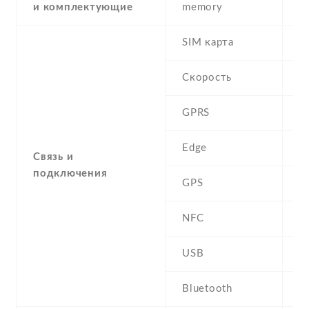
и комплектующие
memory
SIM карта
D
Скорость
GPRS
Y
Edge
Y
Связь и
подключения
GPS
Y
NFC
N
USB
Y
Bluetooth