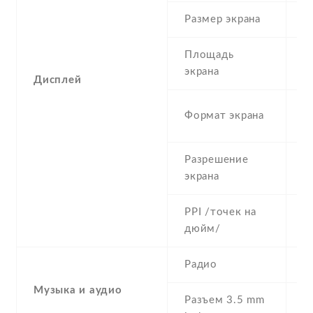
Размер экрана
5
Площадь
c
экрана
Дисплей
1
Формат экрана
(
Разрешение
7
экрана
PPI /точек на
2
дюйм/
Радио
N
Музыка и аудио
Разъем 3.5 mm
Y