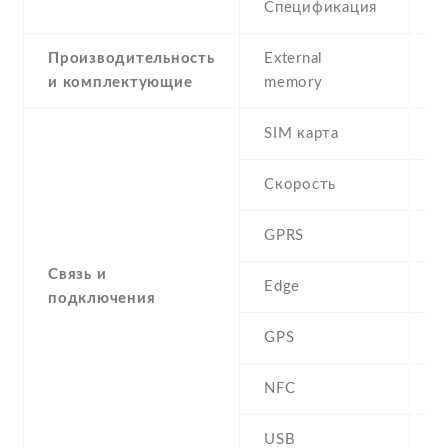
Спецификация
8
Производительность
External
и комплектующие
memory
SIM карта
D
Скорость
GPRS
Y
Связь и
Edge
Y
подключения
GPS
A
NFC
N
USB
Y