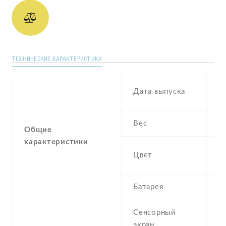
ТЕХНИЧЕСКИЕ ХАРАКТЕРИСТИКИ
N
Дата выпуска
2
Вес
1
Общие
характеристики
B
Цвет
P
Батарея
2
Сенсорный
c
экран
t