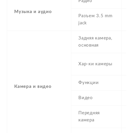
Радио
Y
Музыка и аудио
Разъем 3.5 mm
Y
jack
Задняя камера,
1
основная
-
Хар-ки камеры
(
Функции
L
Камера и видео
Видео
Y
Передняя
8
камера