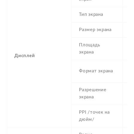
Тип экрана
1
Размер экрана
5
Площадь
c
экрана
Дисплей
1
Формат экрана
(
Разрешение
7
экрана
PPI /точек на
2
дюйм/