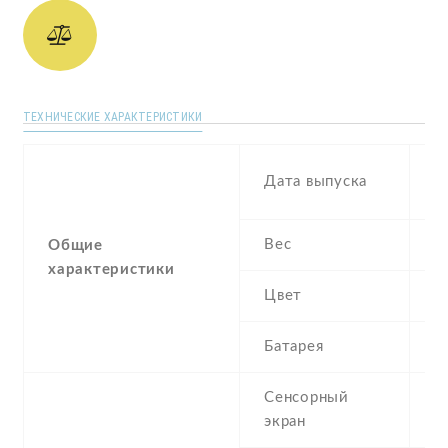
ТЕХНИЧЕСКИЕ ХАРАКТЕРИСТИКИ
N
Дата выпуска
2
Вес
1
Общие
характеристики
Цвет
Si
Батарея
2
Сенсорный
c
экран
t