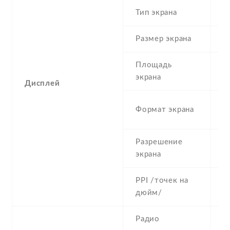
Тип экрана
1
Размер экрана
5
Площадь
c
экрана
Дисплей
1
Формат экрана
(
Разрешение
7
экрана
PPI /точек на
2
дюйм/
Радио
Y