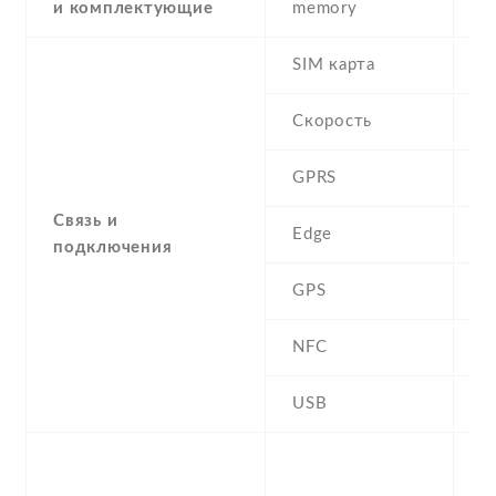
и комплектующие
memory
SIM карта
D
Скорость
GPRS
Y
Связь и
Edge
Y
подключения
GPS
A
NFC
Y
USB
Y
-
F