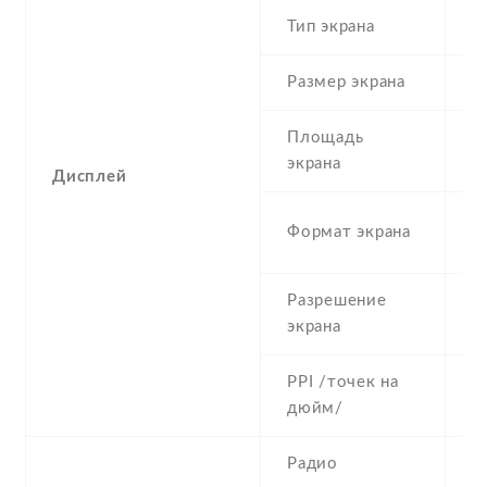
Тип экрана
1
Размер экрана
5
Площадь
c
экрана
Дисплей
1
Формат экрана
(
Разрешение
7
экрана
PPI /точек на
2
дюйм/
Радио
Y