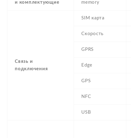
и комплектующие
memory
SIM карта
D
Скорость
GPRS
Y
Связь и
Edge
Y
подключения
GPS
A
NFC
N
USB
Y
-
F