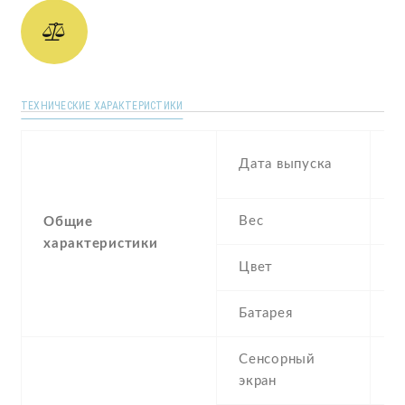
ТЕХНИЧЕСКИЕ ХАРАКТЕРИСТИКИ
N
Дата выпуска
2
Вес
1
Общие
характеристики
Цвет
Si
Батарея
2
Сенсорный
c
экран
t