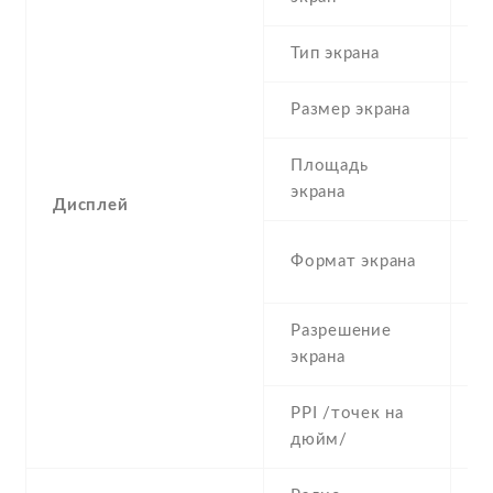
Тип экрана
1
Размер экрана
5
Площадь
c
экрана
Дисплей
1
Формат экрана
(
Разрешение
7
экрана
PPI /точек на
2
дюйм/