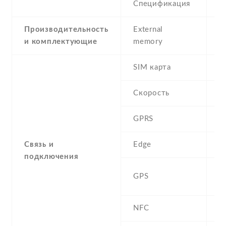
Спецификация
2
Производительность
External
и комплектующие
memory
SIM карта
D
Скорость
GPRS
Y
Связь и
Edge
Y
подключения
A
GPS
G
NFC
N