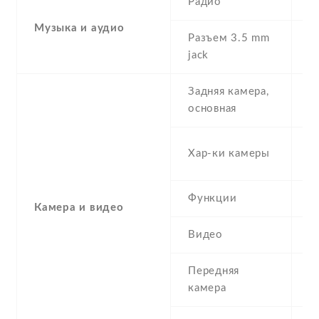
Радио
Y
Музыка и аудио
Разъем 3.5 mm
Y
jack
Задняя камера,
8
основная
-
Хар-ки камеры
(
Функции
L
Камера и видео
Видео
Y
Передняя
2
камера