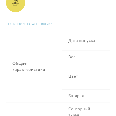
ТЕХНИЧЕСКИЕ ХАРАКТЕРИСТИКИ
N
Дата выпуска
2
Вес
1
Общие
характеристики
B
Цвет
Bl
Y
Батарея
3
Сенсорный
c
экран
t