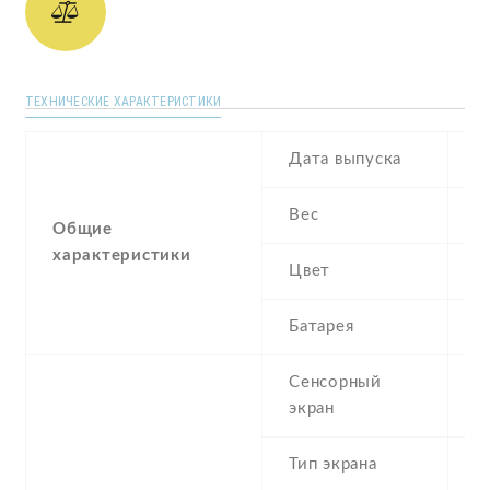
ТЕХНИЧЕСКИЕ ХАРАКТЕРИСТИКИ
Дата выпуска
F
Вес
1
Общие
характеристики
Цвет
Bl
Батарея
3
Сенсорный
c
экран
t
Тип экрана
1