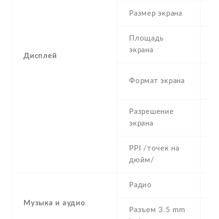
Размер экрана
5
Площадь
c
экрана
Дисплей
1
Формат экрана
(
Разрешение
1
экрана
PPI /точек на
4
дюйм/
Радио
Y
Музыка и аудио
Разъем 3.5 mm
Y