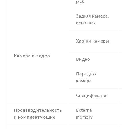
jack
Задняя камера,
2
основная
(s
Хар-ки камеры
μ
Камера и видео
Видео
Y
Передняя
8
камера
Спецификация
8
Производительность
External
и комплектующие
memory