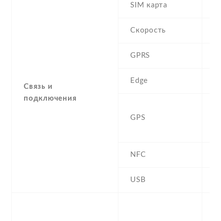
SIM карта
D
Скорость
GPRS
Y
Edge
Y
Связь и
подключения
A
GPS
G
B
NFC
Y
USB
Y
-
F