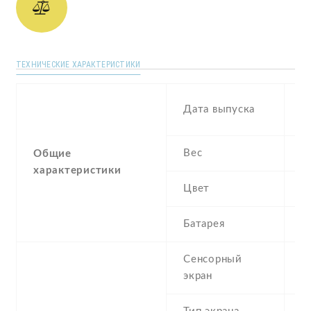
ТЕХНИЧЕСКИЕ ХАРАКТЕРИСТИКИ
D
Дата выпуска
2
Вес
1
Общие
характеристики
Цвет
B
Батарея
1
Сенсорный
c
экран
t