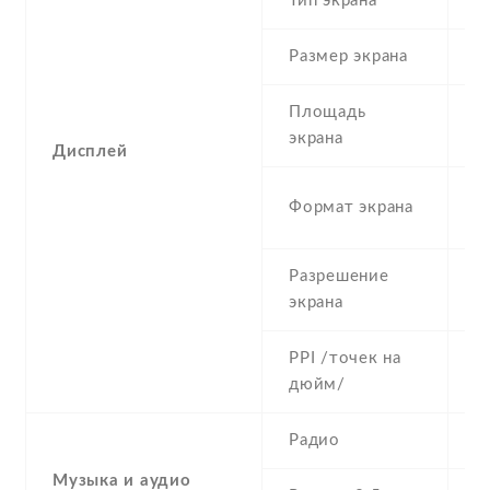
Тип экрана
1
Размер экрана
4
Площадь
c
экрана
Дисплей
1
Формат экрана
(
Разрешение
5
экрана
PPI /точек на
2
дюйм/
Радио
Y
Музыка и аудио