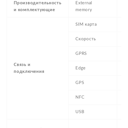
Производительность
External
и комплектующие
memory
SIM карта
D
Скорость
GPRS
Y
Связь и
Edge
Y
подключения
GPS
A
NFC
N
USB
Y
a