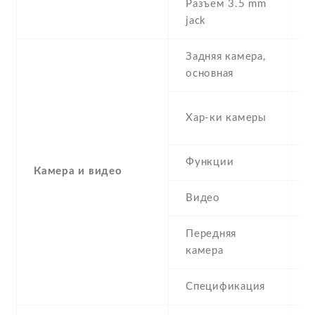
Разъем 3.5 mm
Y
jack
Задняя камера,
5
основная
-
Хар-ки камеры
(
Функции
L
Камера и видео
Видео
Y
Передняя
2
камера
Спецификация
2