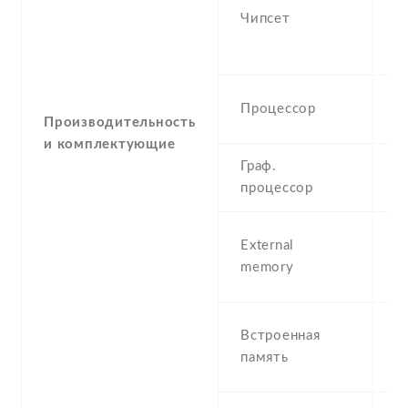
M
Чипсет
S
(
Q
Процессор
G
Производительность
и комплектующие
Граф.
A
процессор
m
External
3
memory
(d
8
Встроенная
R
память
1