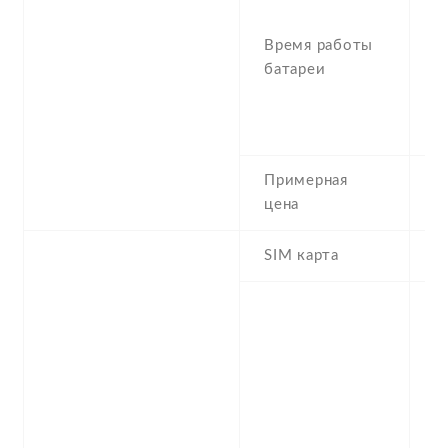
U
(
Время работы
6
батареи
T
t
U
Примерная
1
цена
SIM карта
M
S
n
f
-
/
1