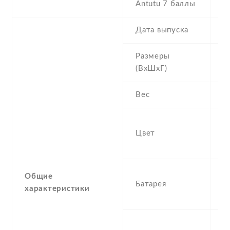
Antutu 7 баллы
1
Дата выпуска
2
Размеры
1
(ВхШхГ)
8
Вес
0
Bl
Цвет
R
P
2
Общие
Батарея
R
характеристики
I
S