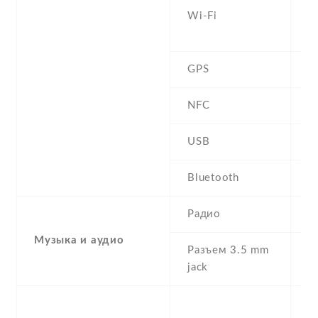
Wi-Fi
b
D
GPS
Y
NFC
USB
m
Bluetooth
4
Радио
F
Музыка и аудио
Разъем 3.5 mm
Y
jack
S