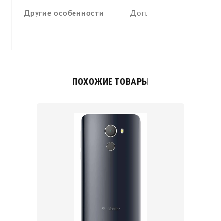
A
Другие особенности
Доп.
p
c
(o
ПОХОЖИЕ ТОВАРЫ