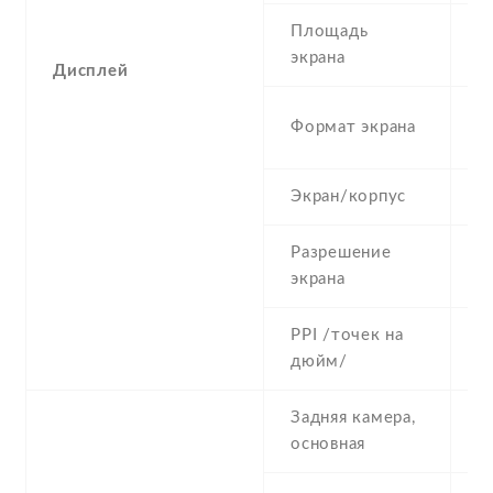
Площадь
9
экрана
Дисплей
1
Формат экрана
(
Экран/корпус
7
Разрешение
7
экрана
PPI /точек на
2
дюйм/
Задняя камера,
8
основная