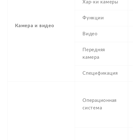
Хар-ки камеры
8
Функции
L
Камера и видео
Видео
1
Передняя
5
камера
Спецификация
5
A
(L
Операционная
u
система
6
(
Q