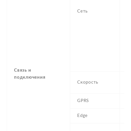
S
-
Сеть
8
1
-
1
3
7
, 
2
Связь и
подключения
H
Скорость
1
GPRS
Y
Edge
Y
W