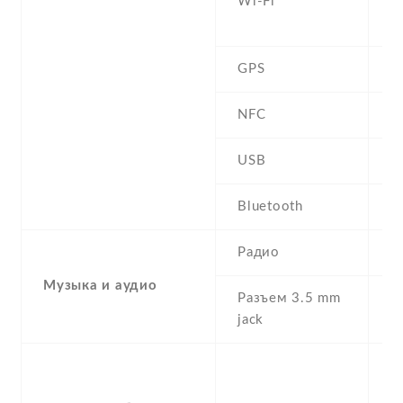
Wi-Fi
b
D
GPS
Y
NFC
USB
m
Bluetooth
4
Радио
F
Музыка и аудио
Разъем 3.5 mm
Y
jack
S
A