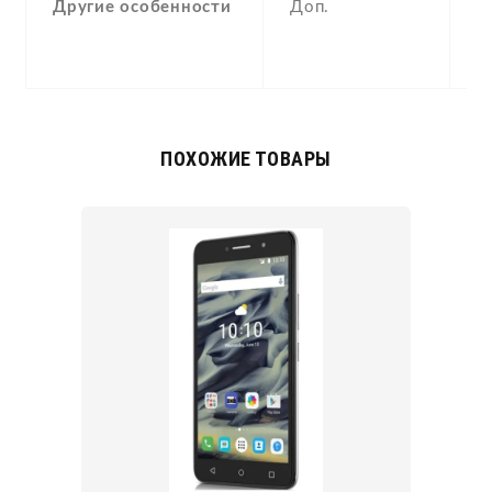
Другие особенности
Доп.
p
c
(o
ПОХОЖИЕ ТОВАРЫ