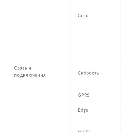
-
/
Сеть
1
S
m
-
9
2
H
Связь и
Скорость
M
подключения
1
GPRS
Y
Edge
Y
W