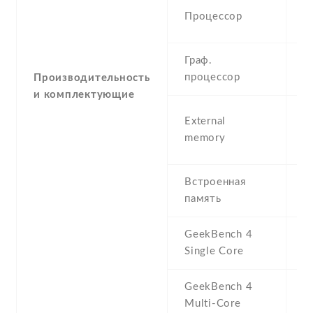
Q
Процессор
G
Граф.
A
процессор
Производительность
и комплектующие
m
External
2
memory
(d
Встроенная
8
память
R
GeekBench 4
3
Single Core
GeekBench 4
9
Multi-Core