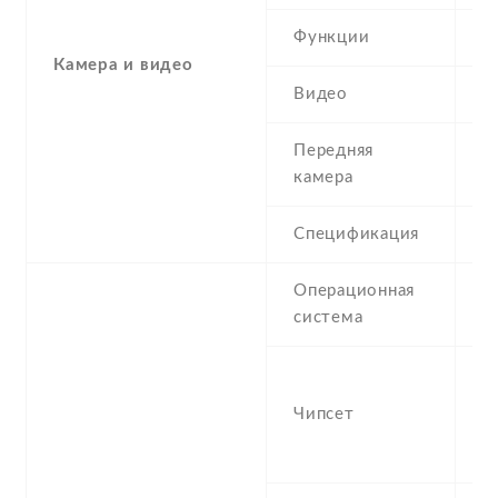
Функции
L
Камера и видео
Видео
7
Передняя
5
камера
Спецификация
5
Операционная
A
система
(
Q
M
Чипсет
S
(