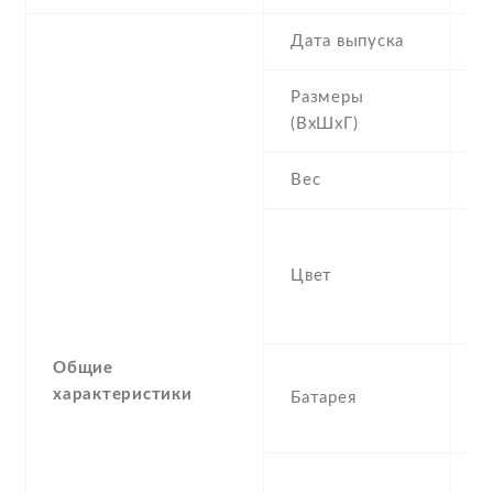
Дата выпуска
2
Размеры
1
(ВхШхГ)
8
Вес
0
Si
G
Цвет
Ye
B
Общие
2
характеристики
Батарея
R
I
S