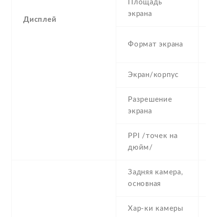
Площадь
6
экрана
Дисплей
1
Формат экрана
(
Экран/корпус
6
Разрешение
7
экрана
PPI /точек на
2
дюйм/
Задняя камера,
8
основная
Хар-ки камеры
8