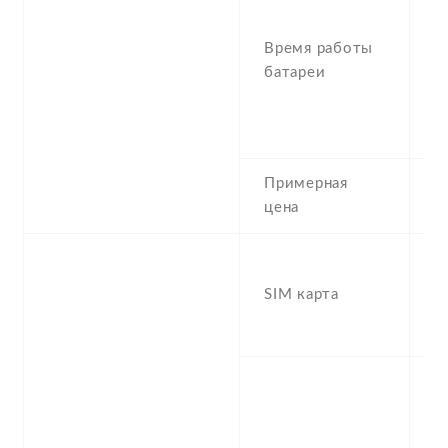
U
(
Время работы
4
батареи
T
t
U
Примерная
8
цена
S
(
SIM карта
S
, 
S
n
f