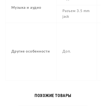
Музыка и аудио
Разъем 3.5 mm
Y
jack
B
D
E
P
Другие особенности
Доп.
M
pl
M
p
m
ПОХОЖИЕ ТОВАРЫ