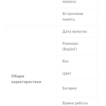
memory
(d
Встроенная
2
память
Дата выпуска
2
Размеры
1
(ВхШхГ)
Вес
1
Цвет
B
Общие
характеристики
1
Батарея
L
Время работы
S