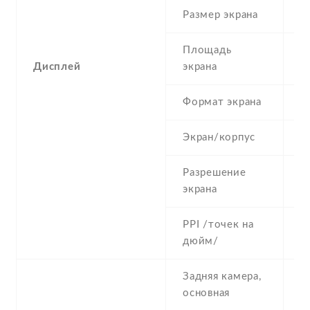
Размер экрана
2
Площадь
1
Дисплей
экрана
Формат экрана
4
Экран/корпус
2
Разрешение
4
экрана
PPI /точек на
2
дюйм/
Задняя камера,
3
основная