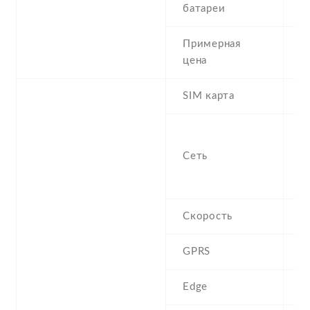
батареи
h
Примерная
7
цена
SIM карта
M
S
f
Сеть
8
1
Скорость
H
GPRS
C
Edge
C