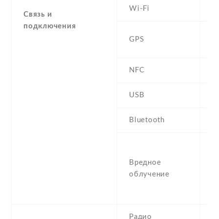
Wi-Fi
N
Связь и
подключения
Y
GPS
B
NFC
USB
m
Bluetooth
2
S
0
Вредное
S
облучение
(
(
Радио
N