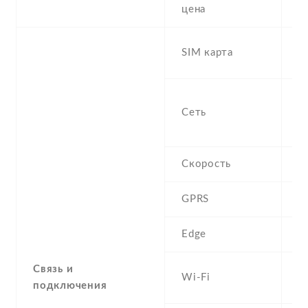
6
цена
D
SIM карта
s
S
Сеть
n
f
Скорость
GPRS
Y
Edge
Y
Связь и
W
Wi-Fi
подключения
b