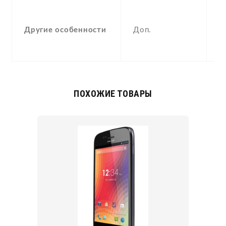
S
A
Другие особенности
Доп.
p
c
ПОХОЖИЕ ТОВАРЫ