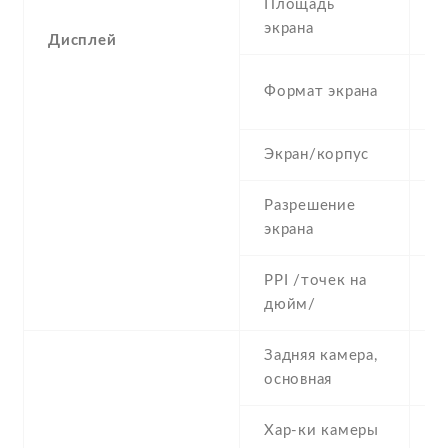
Площадь
3
экрана
Дисплей
3
Формат экрана
(
Экран/корпус
5
Разрешение
3
экрана
PPI /точек на
1
дюйм/
Задняя камера,
3
основная
Хар-ки камеры
3