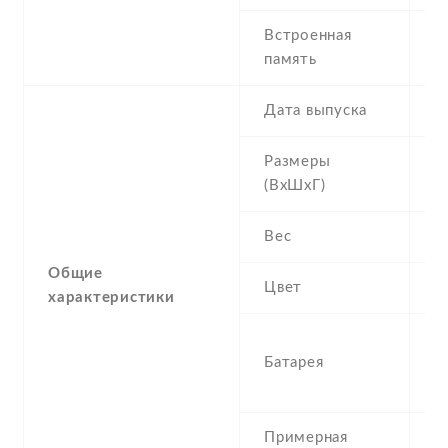
Встроенная
4
память
R
Дата выпуска
2
Размеры
1
(ВхШхГ)
1
Вес
0
Общие
Цвет
W
характеристики
1
Батарея
R
I
Примерная