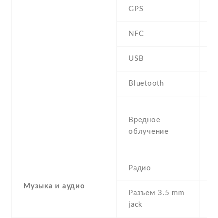
GPS
Y
NFC
USB
m
Bluetooth
Y
S
Вредное
W
облучение
1
(
Радио
F
Музыка и аудио
Разъем 3.5 mm
Y
jack