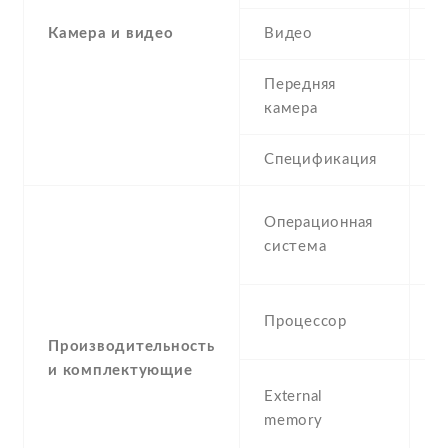
Камера и видео
Видео
Y
Передняя
0
камера
Спецификация
V
A
Операционная
C
система
S
1
Процессор
A
Производительность
и комплектующие
m
External
3
memory
(d