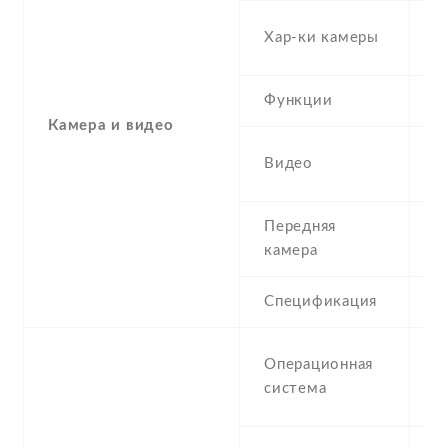
8 
Хар-ки камеры
A
Функции
L
Камера и видео
1
Видео
H
Передняя
2
камера
Спецификация
2
A
Операционная
(J
система
S