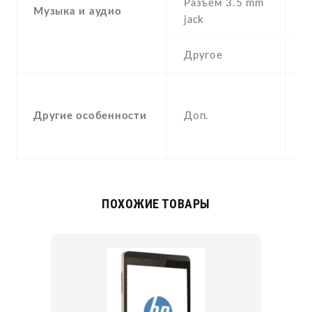
Разъем 3.5 mm
Музыка и аудио
Y
jack
Другое
S
A
Другие особенности
Доп.
p
c
ПОХОЖИЕ ТОВАРЫ