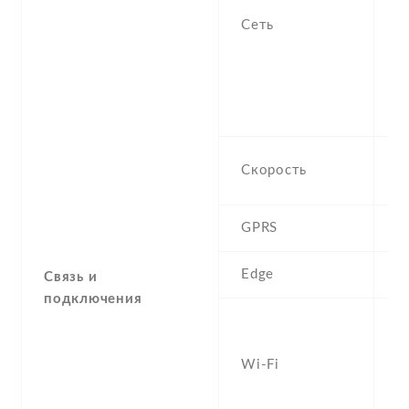
-
Сеть
/
1
G
1
S
H
Скорость
M
GPRS
Y
Edge
Y
Связь и
подключения
W
a
Wi-Fi
b
D
h