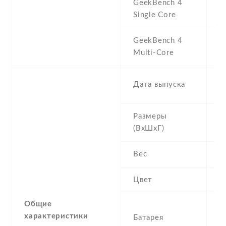
GeekBench 4
2
Single Core
GeekBench 4
7
Multi-Core
2
Дата выпуска
N
Размеры
1
(ВхШхГ)
1
Вес
1
Цвет
B
Общие
2
характеристики
Батарея
R