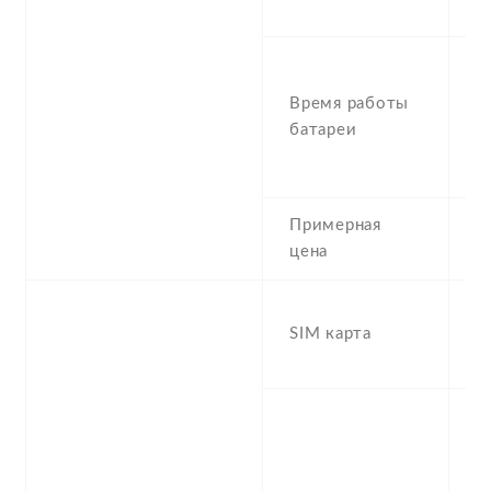
P
S
U
Время работы
(
батареи
t
h
Примерная
2
цена
D
SIM карта
(
d
S
n
f