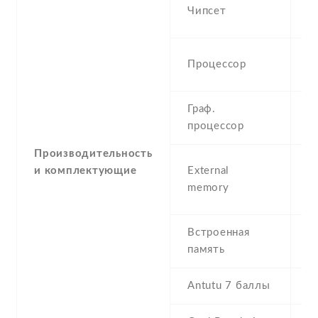
S
Чипсет
S
Q
Процессор
G
Граф.
M
процессор
Производительность
m
и комплектующие
External
6
memory
(d
Встроенная
8
память
R
Antutu 7 баллы
1