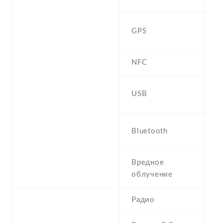
Y
GPS
,
NFC
m
USB
U
4
Bluetooth
a
Вредное
S
облучение
W
Радио
F