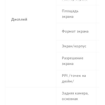
Площадь
6
экрана
Дисплей
1
Формат экрана
(
Экран/корпус
6
Разрешение
5
экрана
PPI /точек на
2
дюйм/
Задняя камера,
8
основная