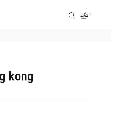
0
ng kong