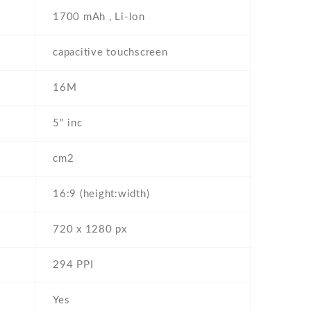
1700 mAh , Li-Ion
capacitive touchscreen
16M
5" inc
cm2
16:9 (height:width)
720 x 1280 px
294 PPI
Yes