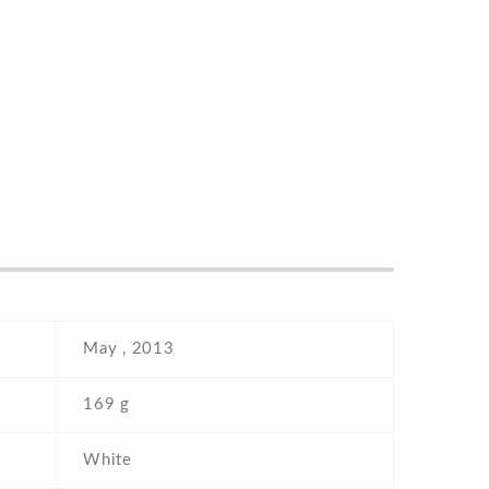
May , 2013
169 g
White