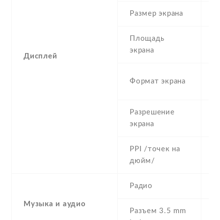
Размер экрана
5
Площадь
c
экрана
Дисплей
1
Формат экрана
(
Разрешение
5
экрана
PPI /точек на
2
дюйм/
Радио
Y
Музыка и аудио
Разъем 3.5 mm
Y