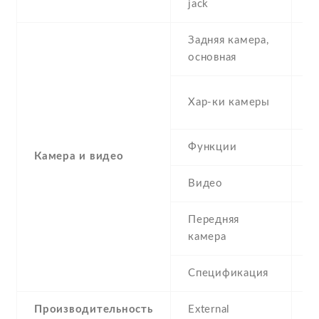
jack
Задняя камера,
8
основная
-
Хар-ки камеры
(
Функции
L
Камера и видео
Видео
Y
Передняя
8
камера
Спецификация
8
Производительность
External