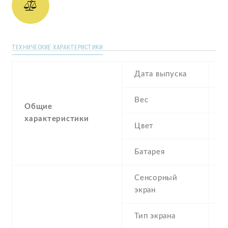
ТЕХНИЧЕСКИЕ ХАРАКТЕРИСТИКИ
Дата выпуска
A
Вес
1
Общие
характеристики
Цвет
W
Батарея
L
Сенсорный
c
экран
t
Тип экрана
1