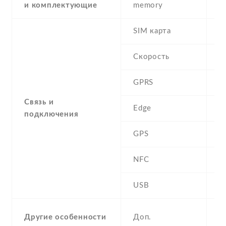
и комплектующие
memory
SIM карта
D
Скорость
GPRS
Y
Связь и
Edge
Y
подключения
GPS
A
NFC
N
USB
Y
a
Другие особенности
Доп.
c