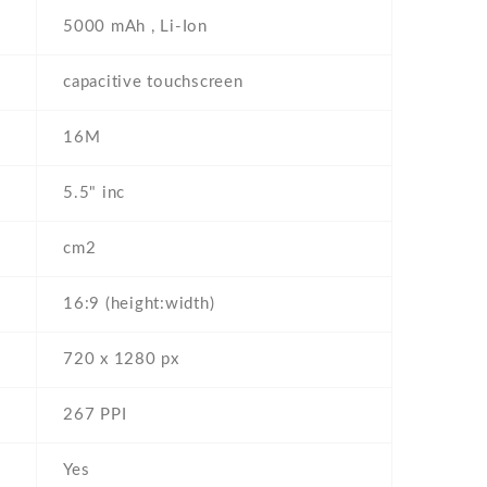
5000 mAh , Li-Ion
capacitive touchscreen
16M
5.5" inc
cm2
16:9 (height:width)
720 x 1280 px
267 PPI
Yes