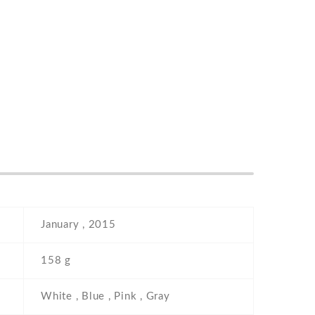
January , 2015
158 g
White , Blue , Pink , Gray