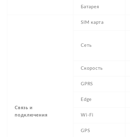
Батарея
9
SIM карта
M
S
Сеть
-
1
Скорость
H
GPRS
Y
Edge
Y
Связь и
подключения
Wi-Fi
W
GPS
Y