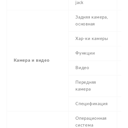
jack
Задняя камера,
5
основная
Хар-ки камеры
5
Функции
L
Камера и видео
Видео
4
Передняя
0
камера
Спецификация
V
Операционная
S
система
3