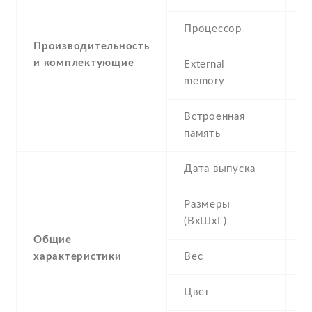
Процессор
Производительность
и комплектующие
External
m
memory
(d
Встроенная
1
память
Дата выпуска
2
Размеры
1
(ВхШхГ)
Общие
характеристики
Вес
0
Цвет
B