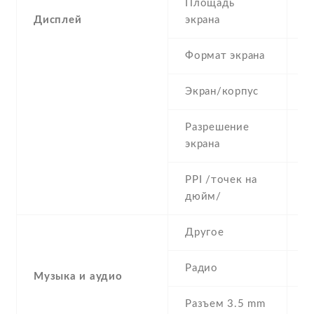
Площадь
2
Дисплей
экрана
Формат экрана
5
Экран/корпус
3
Разрешение
2
экрана
PPI /точек на
1
дюйм/
Другое
T
Радио
N
Музыка и аудио
Разъем 3.5 mm
N