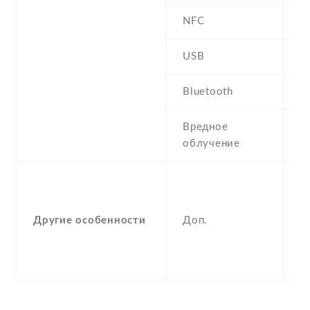
NFC
USB
P
Bluetooth
2
Вредное
S
облучение
W
W
M
p
Другие особенности
Доп.
v
P
-