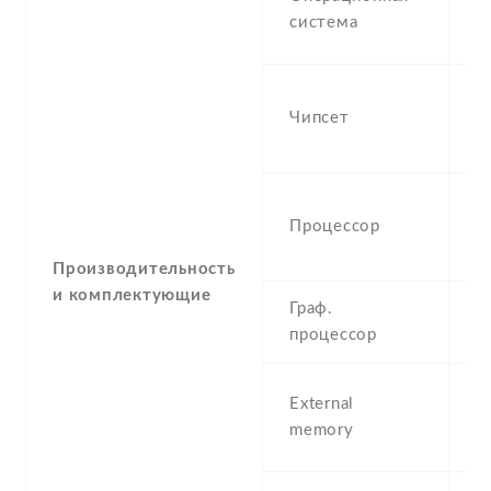
(L
система
F
M
Чипсет
M
X
O
Процессор
G
A
Производительность
и комплектующие
Граф.
P
процессор
G
m
External
2
memory
S