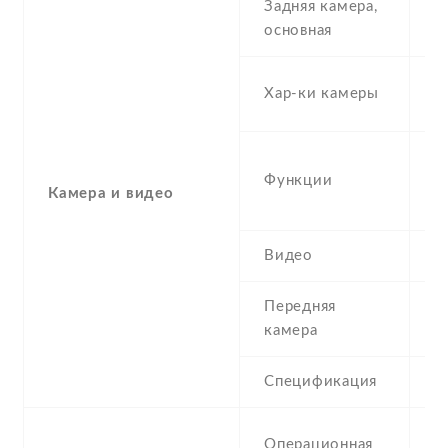
Задняя камера,
1
основная
1
Хар-ки камеры
f
D
Функции
t
Камера и видео
,
Видео
1
Передняя
5
камера
Спецификация
5
A
Операционная