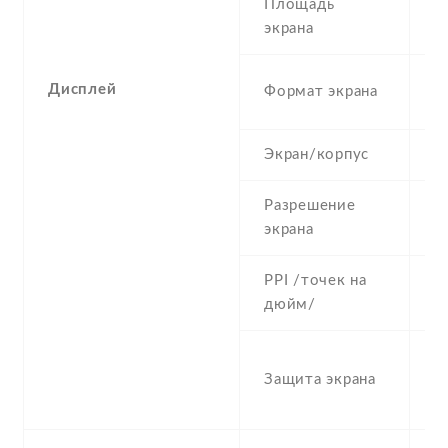
Площадь
8
экрана
1
Дисплей
Формат экрана
(
Экран/корпус
7
Разрешение
1
экрана
PPI /точек на
4
дюйм/
D
Защита экрана
s
re