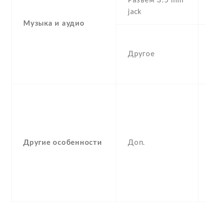
Разъем 3.5 mm
Y
jack
Музыка и аудио
A
c
Другое
w
m
S
F
(
,
Другие особенности
Доп.
g
,
k
B
M