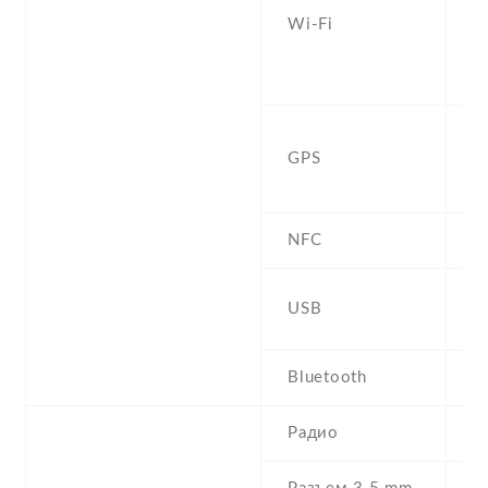
Wi-Fi
d
Fi
h
Y
GPS
,
B
NFC
m
USB
U
Bluetooth
4
Радио
N