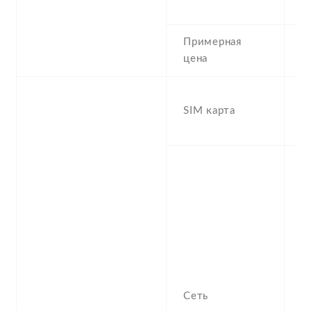
L
Примерная
1
цена
H
SIM карта
(
s
S
n
f
-
/
S
-
9
Сеть
2