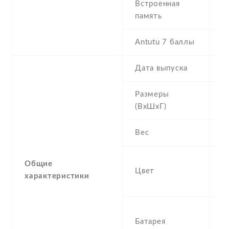
Встроенная
1
память
G
Antutu 7 баллы
4
Дата выпуска
2
Размеры
1
(ВхШхГ)
8
Вес
1
W
Общие
Цвет
Gr
характеристики
P
3
Батарея
N