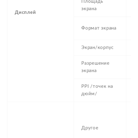
Площадь
8
экрана
Дисплей
1
Формат экрана
(
Экран/корпус
7
Разрешение
1
экрана
PPI /точек на
5
дюйм/
3
a
n
Другое
c