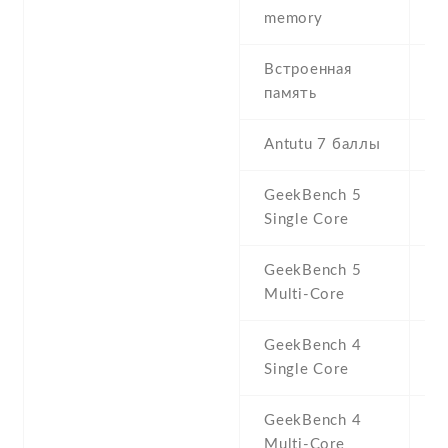
N
memory
Встроенная
6
память
5
Antutu 7 баллы
1
GeekBench 5
2
Single Core
GeekBench 5
7
Multi-Core
GeekBench 4
1
Single Core
GeekBench 4
4
Multi-Core