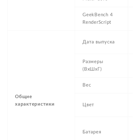
GeekBench 4
4
RenderScript
2
Дата выпуска
N
Размеры
1
(ВхШхГ)
7
Вес
1
Общие
Go
характеристики
Цвет
G
3
Батарея
N
L