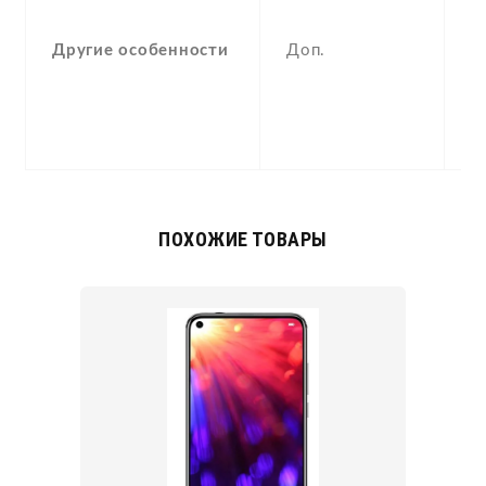
(
,
Другие особенности
Доп.
g
,
ra
b
ПОХОЖИЕ ТОВАРЫ