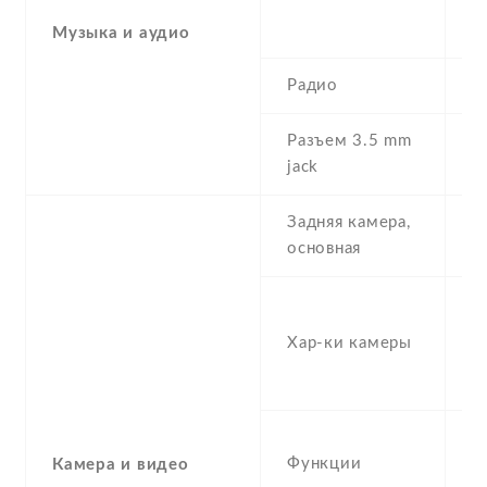
w
m
Музыка и аудио
Радио
N
Разъем 3.5 mm
Y
jack
Задняя камера,
1
основная
1
1
Хар-ки камеры
, 
P
T
Функции
t
Камера и видео