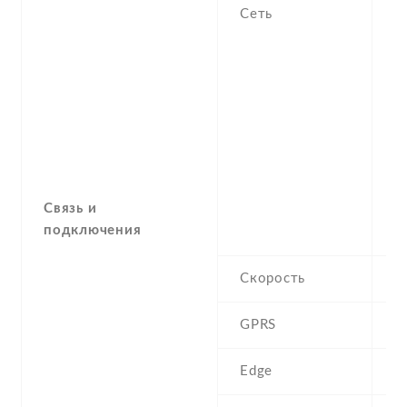
Сеть
C
1
S
L
1
3
7
3
3
Связь и
4
подключения
4
Скорость
H
GPRS
Y
Edge
Y