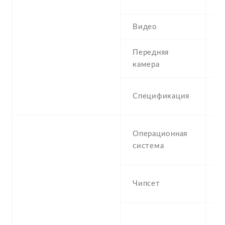
,
Видео
1
Передняя
5
камера
5
Спецификация
1
A
Операционная
(
система
F
E
Чипсет
O
O