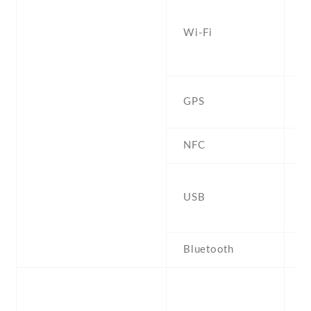
W
a
Wi-Fi
d
D
Y
GPS
,
NFC
Y
3
USB
r
c
Bluetooth
4
S
F