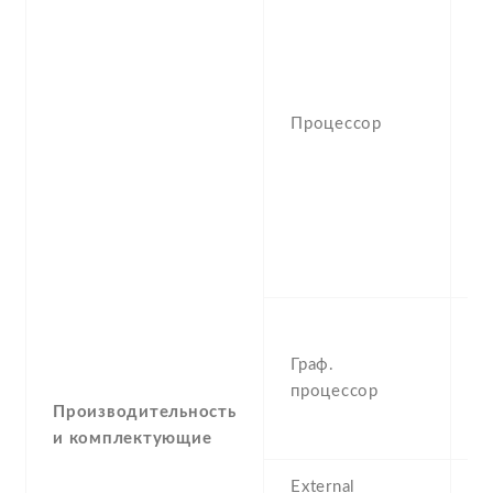
(
M
4
C
G
Процессор
O
(
M
4
C
1
M
M
Граф.
v
процессор
T
Производительность
1
и комплектующие
External