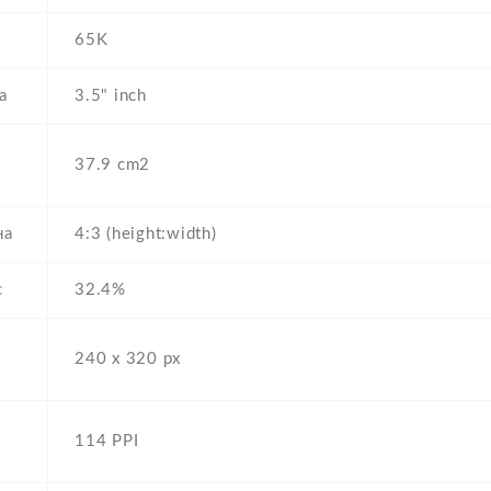
65K
а
3.5" inch
37.9 cm2
на
4:3 (height:width)
с
32.4%
240 x 320 px
а
114 PPI