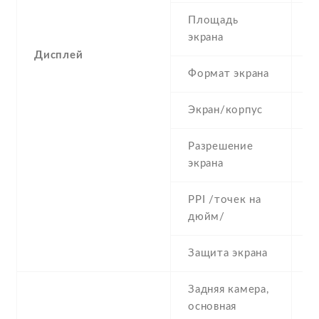
Площадь
3
экрана
Дисплей
Формат экрана
1
Экран/корпус
5
Разрешение
4
экрана
PPI /точек на
2
дюйм/
Защита экрана
C
Задняя камера,
5
основная