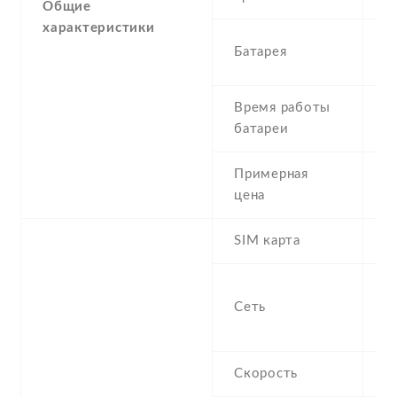
Общие
характеристики
1
Батарея
L
Время работы
S
батареи
h
Примерная
1
цена
SIM карта
M
S
Сеть
f
8
Скорость
H