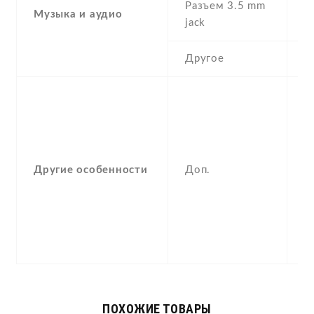
Разъем 3.5 mm
Музыка и аудио
Y
jack
Другое
S
p
M
pl
M
Другие особенности
Доп.
p
-
O
m
i
ПОХОЖИЕ ТОВАРЫ