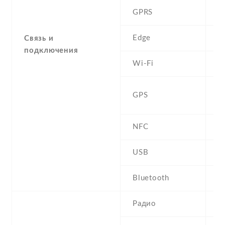
GPRS
C
Edge
C
Связь и
подключения
Wi-Fi
W
Y
GPS
M
NFC
USB
m
Bluetooth
2
Радио
N