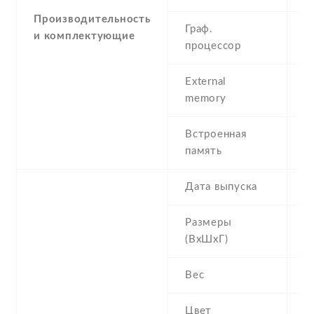
Производительность
Граф.
и комплектующие
P
процессор
External
m
memory
(d
Встроенная
5
память
Дата выпуска
2
Размеры
1
(ВхШхГ)
Вес
1
Цвет
B