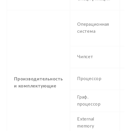
c
M
Операционная
W
система
M
P
Q
Чипсет
M
4
Процессор
Производительность
1
и комплектующие
Граф.
A
процессор
External
m
memory