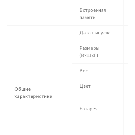
Встроенная
9
память
1
Дата выпуска
2
Размеры
1
(ВхШхГ)
1
Вес
1
Цвет
B
Общие
характеристики
1
Батарея
R
I
S