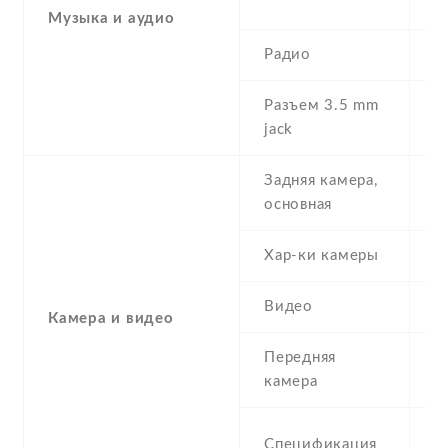
r
Музыка и аудио
Радио
N
Разъем 3.5 mm
N
jack
Задняя камера,
2
основная
Хар-ки камеры
2
Видео
Y
Камера и видео
Передняя
0
камера
C
Спецификация