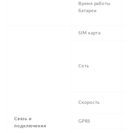
Время работы
U
батареи
T
t
SIM карта
M
S
n
f
Сеть
-
/
1
H
Скорость
M
Связь и
GPRS
C
подключения