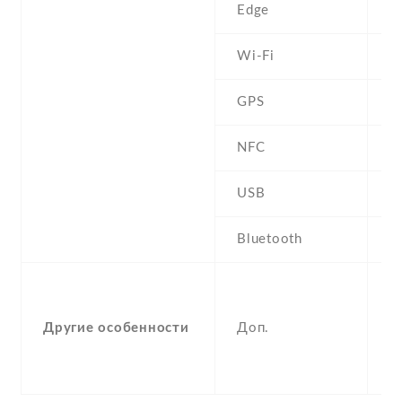
Edge
Y
Wi-Fi
N
GPS
N
NFC
USB
m
Bluetooth
2
P
V
Другие особенности
Доп.
M
p
p