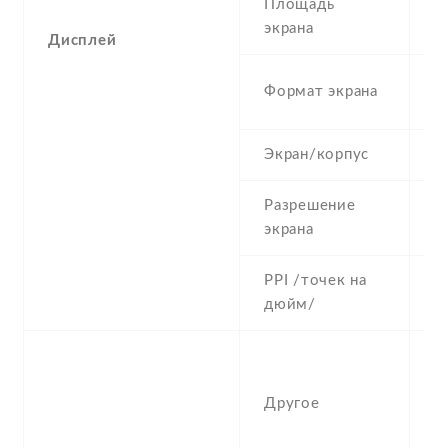
Площадь
2
экрана
Дисплей
4
Формат экрана
(
Экран/корпус
3
Разрешение
2
экрана
PPI /точек на
1
дюйм/
T
s
Другое
n
H