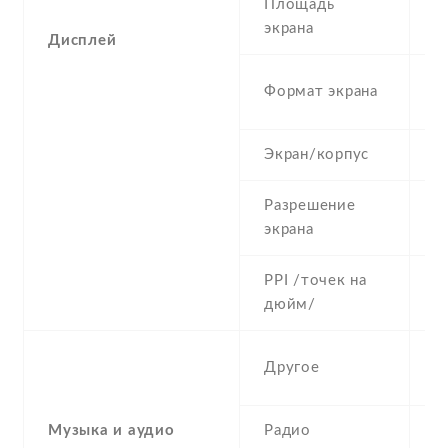
Площадь
2
экрана
Дисплей
4
Формат экрана
(
Экран/корпус
3
Разрешение
2
экрана
PPI /точек на
1
дюйм/
H
Другое
r
Музыка и аудио
Радио
N