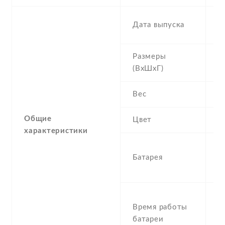
2
Дата выпуска
N
Размеры
1
(ВхШхГ)
1
Вес
1
Общие
Цвет
Si
характеристики
1
Батарея
R
I
S
Время работы
U
батареи
T