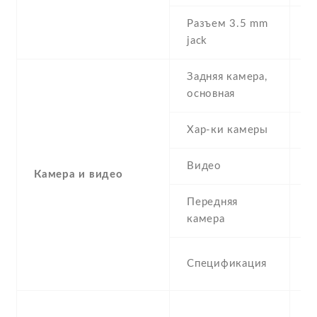
Разъем 3.5 mm
N
jack
Задняя камера,
3
основная
Хар-ки камеры
3
Видео
Y
Камера и видео
Передняя
0
камера
V
Спецификация
c
M