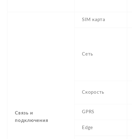
t
SIM карта
M
S
n
f
Сеть
-
/
1
H
Скорость
M
GPRS
C
Связь и
подключения
Edge
C