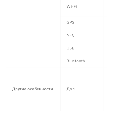
W
Wi-Fi
8
GPS
Y
NFC
USB
2
Bluetooth
2
P
B
r
Другие особенности
Доп.
m
P
K