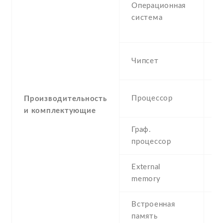
Операционная
W
система
M
P
Q
Чипсет
M
4
Процессор
Производительность
1
и комплектующие
Граф.
A
процессор
External
m
memory
Встроенная
1
память
2