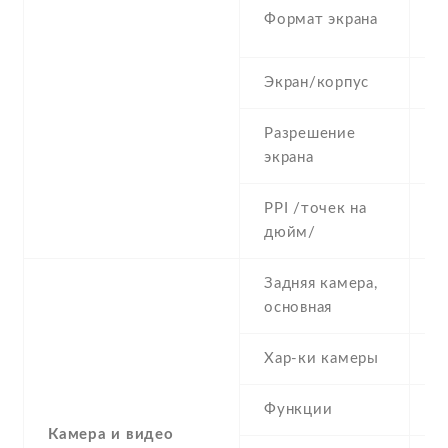
3
Формат экрана
(
Экран/корпус
4
Разрешение
3
экрана
PPI /точек на
1
дюйм/
Задняя камера,
2
основная
Хар-ки камеры
2
Функции
L
Камера и видео