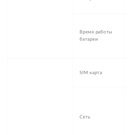
I
S
U
Время работы
(
батареи
t
3
D
SIM карта
S
S
S
n
f
Сеть
-
/
1