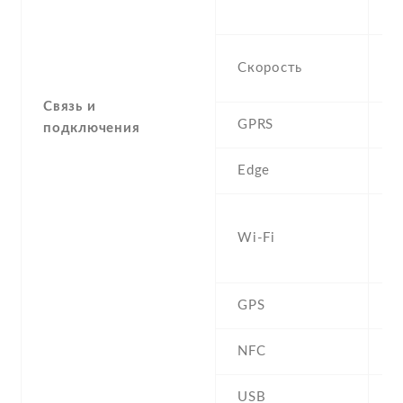
S
H
Скорость
M
Связь и
GPRS
C
подключения
Edge
C
W
Wi-Fi
a
h
GPS
A
NFC
USB
m