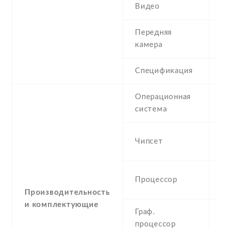
Видео
4
Передняя
0
камера
Спецификация
Операционная
A
система
(K
S
Чипсет
7
1
Процессор
A
Производительность
и комплектующие
Граф.
M
процессор