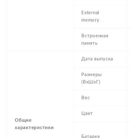
External
m
memory
3
Встроенная
5
память
M
Дата выпуска
2
Размеры
1
(ВхШхГ)
1
Вес
9
Цвет
B
Общие
характеристики
1
Батарея
R