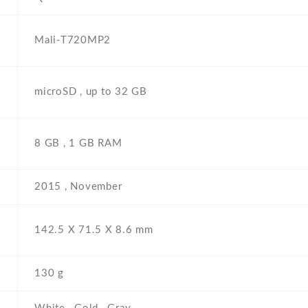
Mali-T720MP2
microSD , up to 32 GB
8 GB , 1 GB RAM
2015 , November
142.5 Х 71.5 Х 8.6 mm
130 g