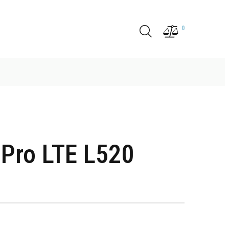
0
 Pro LTE L520