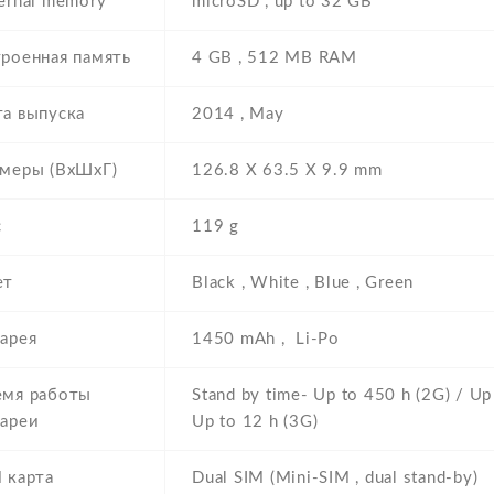
ernal memory
microSD , up to 32 GB
роенная память
4 GB , 512 MB RAM
а выпуска
2014 , May
змеры (ВхШхГ)
126.8 Х 63.5 Х 9.9 mm
с
119 g
ет
Black , White , Blue , Green
арея
1450 mAh , Li-Po
емя работы
Stand by time- Up to 450 h (2G) / Up 
тареи
Up to 12 h (3G)
 карта
Dual SIM (Mini-SIM , dual stand-by)