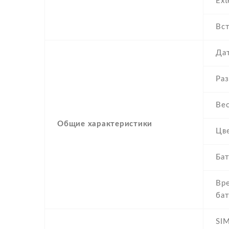
Ext
Вст
Дат
Ра
Ве
Общие характеристики
Цв
Бат
Вр
ба
SIM