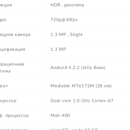
нкции
HDR , panorama
део
720p@30fps
редняя камера
1.3 MP , Single
ецификация
1.3 MP
ерационная
Android 4.2.2 (Jelly Bean)
стема
псет
Mediatek MT6572M (28 nm)
оцессор
Dual-core 1.0 GHz Cortex-A7
ф. процессор
Mali-400