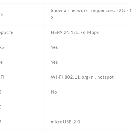
Show all network frequencies: -2G 
ть
2
орость
HSPA 21.1/5.76 Mbps
RS
Yes
ge
Yes
Fi
Wi-Fi 802.11 b/g/n , hotspot
S
No
C
B
microUSB 2.0