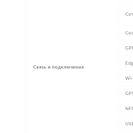
Се
Ск
GP
Ed
Связь и подключения
Wi-
GP
NF
US