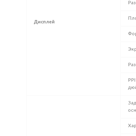
Раз
Пл
Дисплей
Фо
Эк
Раз
PPI
дю
Зад
осн
Ха