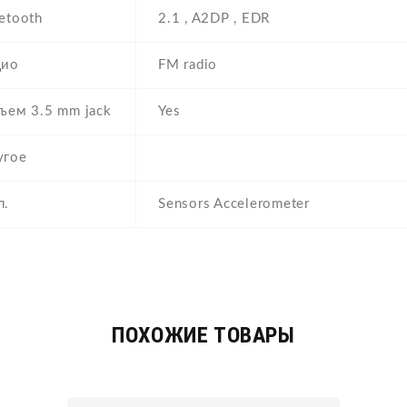
etooth
2.1 , A2DP , EDR
дио
FM radio
ъем 3.5 mm jack
Yes
угое
п.
Sensors Accelerometer
ПОХОЖИЕ ТОВАРЫ