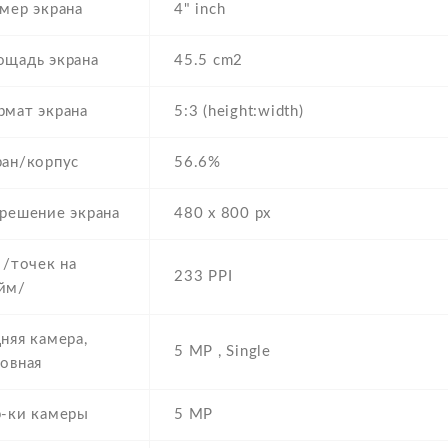
мер экрана
4" inch
ощадь экрана
45.5 cm2
рмат экрана
5:3 (height:width)
ран/корпус
56.6%
решение экрана
480 x 800 px
 /точек на
233 PPI
йм/
няя камера,
5 MP , Single
овная
р-ки камеры
5 MP