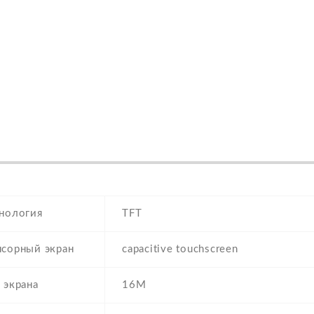
нология
TFT
нсорный экран
capacitive touchscreen
 экрана
16M