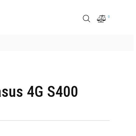
0
asus 4G S400