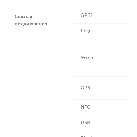
GPRS
Y
Связь и
подключения
Edge
Y
W
b
Wi-Fi
D
h
Y
GPS
,
NFC
USB
m