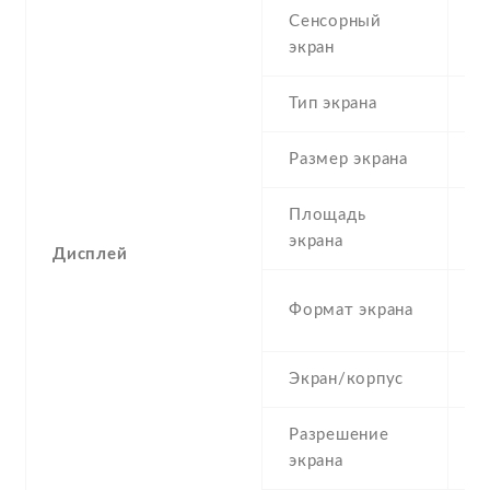
Сенсорный
c
экран
t
Тип экрана
1
Размер экрана
5
Площадь
6
экрана
Дисплей
1
Формат экрана
(
Экран/корпус
6
Разрешение
4
экрана