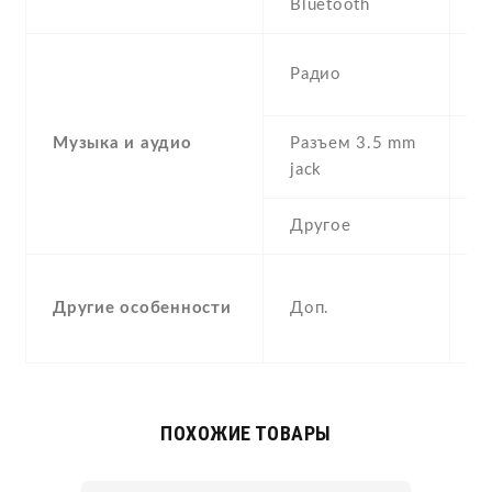
Bluetooth
2
S
Радио
,
Музыка и аудио
Разъем 3.5 mm
Y
jack
Другое
S
Другие особенности
Доп.
A
p
ПОХОЖИЕ ТОВАРЫ