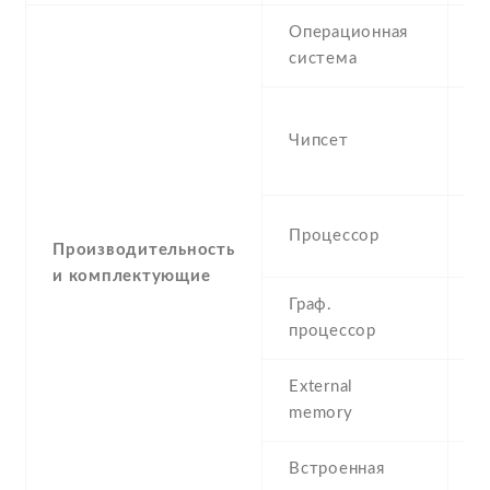
Операционная
A
система
(K
M
Чипсет
M
n
Q
Процессор
G
Производительность
и комплектующие
Граф.
M
процессор
External
m
memory
3
Встроенная
4