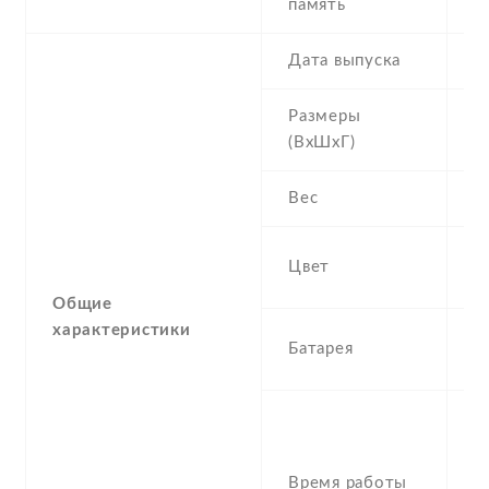
память
R
Дата выпуска
2
Размеры
1
(ВхШхГ)
m
Вес
1
B
Цвет
B
Общие
характеристики
1
Батарея
I
S
U
(
Время работы