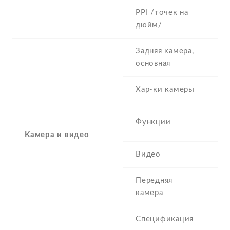
PPI /точек на
1
дюйм/
Задняя камера,
8
основная
Хар-ки камеры
8
L
Функции
,
Камера и видео
Видео
7
Передняя
1
камера
Спецификация
1