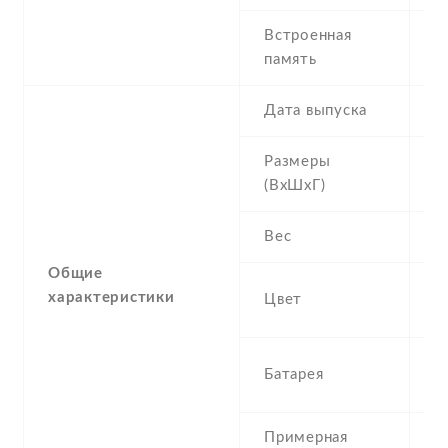
Встроенная
4
память
R
Дата выпуска
2
Размеры
1
(ВхШхГ)
1
Вес
0
Общие
Bl
характеристики
Цвет
P
1
Батарея
I
Примерная