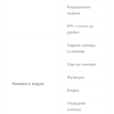
Разрешение
4
экрана
PPI /точек на
2
дюйм/
Задняя камера,
5
основная
Хар-ки камеры
5
Функции
L
Камера и видео
Видео
Y
Передняя
0
камера