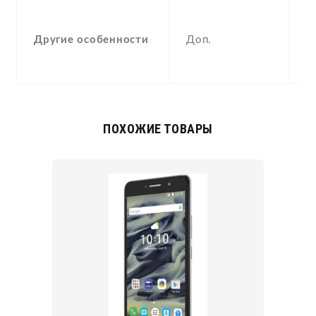
S
A
Другие особенности
Доп.
p
c
ПОХОЖИЕ ТОВАРЫ