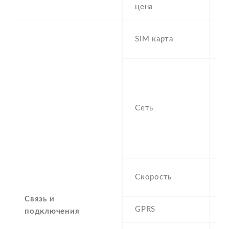
8
цена
D
SIM карта
s
S
n
f
Сеть
-
/
1
S
H
Скорость
M
Связь и
GPRS
C
подключения