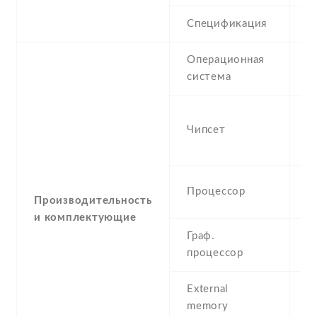
Спецификация
V
Операционная
A
система
(J
M
Чипсет
M
n
D
Процессор
G
Производительность
и комплектующие
Граф.
M
процессор
External
m
memory
3