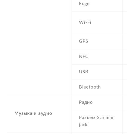
Edge
C
W
Wi-Fi
b
GPS
Y
NFC
USB
m
Bluetooth
4
Радио
F
Музыка и аудио
Разъем 3.5 mm
Y
jack