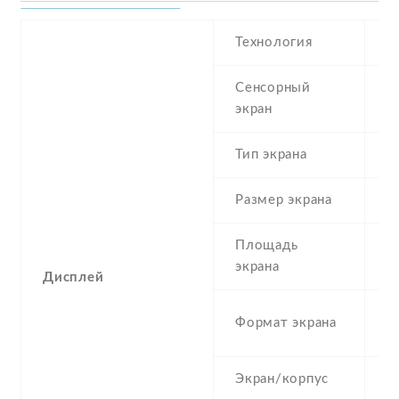
Технология
Сенсорный
c
экран
t
Тип экрана
1
Размер экрана
4
Площадь
4
экрана
Дисплей
5
Формат экрана
(
Экран/корпус
5