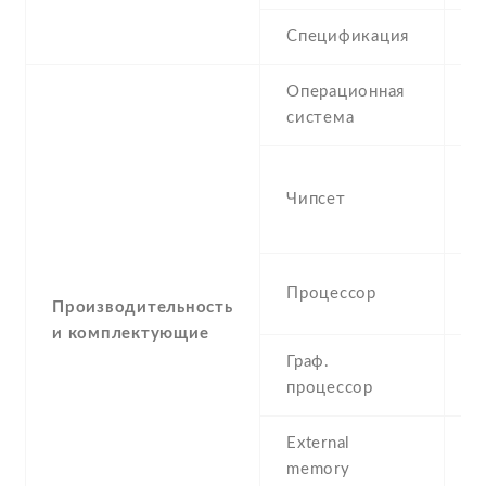
Спецификация
V
Операционная
A
система
(K
M
Чипсет
M
n
Q
Процессор
G
Производительность
и комплектующие
Граф.
M
процессор
External
m
memory
3