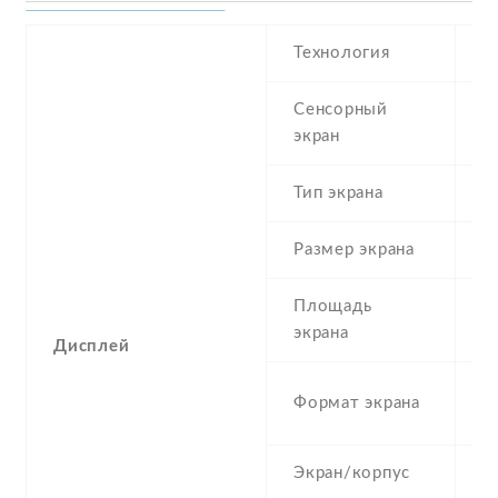
Технология
Сенсорный
c
экран
t
Тип экрана
1
Размер экрана
4
Площадь
5
экрана
Дисплей
1
Формат экрана
(
Экран/корпус
6