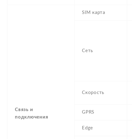
SIM карта
D
S
n
f
Сеть
-
/
1
S
H
Скорость
M
Связь и
GPRS
Y
подключения
Edge
Y