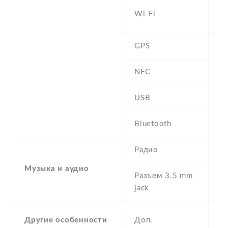
W
Wi-Fi
b
GPS
A
NFC
USB
m
Bluetooth
4
Радио
F
Музыка и аудио
Разъем 3.5 mm
Y
jack
S
Другие особенности
Доп.
A