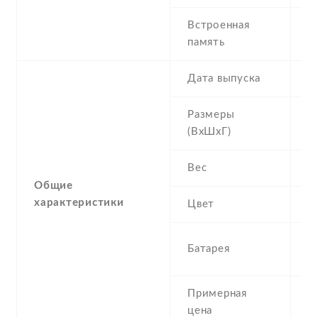
Встроенная
4
память
R
Дата выпуска
2
Размеры
1
(ВхШхГ)
9
Вес
0
Общие
характеристики
Цвет
B
1
Батарея
I
Примерная
8
цена