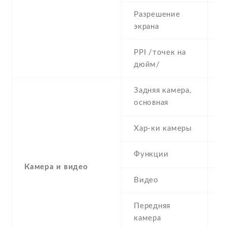
Разрешение
4
экрана
PPI /точек на
2
дюйм/
Задняя камера,
5
основная
Хар-ки камеры
5
Функции
L
Камера и видео
Видео
Y
Передняя
0
камера