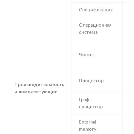
Спецификация
V
Операционная
A
система
(K
M
Чипсет
M
n
D
Процессор
G
Производительность
и комплектующие
Граф.
M
процессор
External
m
memory
3