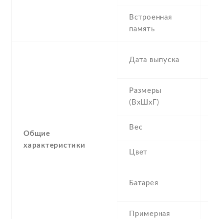
Встроенная
4
память
R
2
Дата выпуска
D
Размеры
1
(ВхШхГ)
1
Вес
0
Общие
характеристики
Цвет
B
1
Батарея
I
Примерная