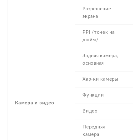
Разрешение
4
экрана
PPI /точек на
2
дюйм/
Задняя камера,
3
основная
Хар-ки камеры
3
Функции
L
Камера и видео
Видео
Y
Передняя
0
камера