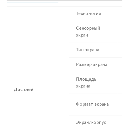
Технология
T
Сенсорный
t
экран
Тип экрана
1
Размер экрана
4
Площадь
4
экрана
Дисплей
5
Формат экрана
(
Экран/корпус
5