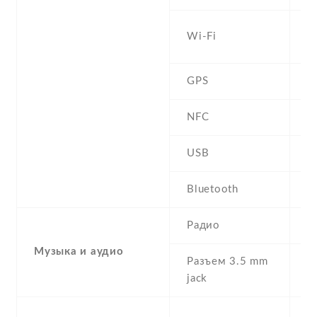
W
Wi-Fi
b
GPS
A
NFC
USB
m
Bluetooth
4
Радио
F
Музыка и аудио
Разъем 3.5 mm
Y
jack
S