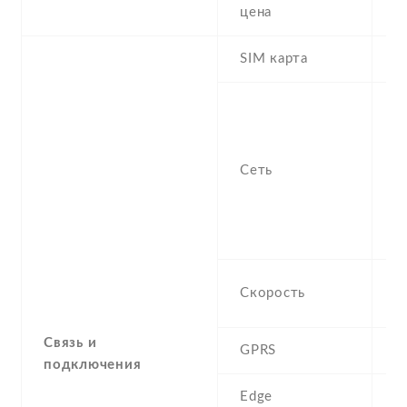
6
цена
SIM карта
D
S
n
f
Сеть
-
/
1
S
H
Скорость
M
Связь и
GPRS
Y
подключения
Edge
Y