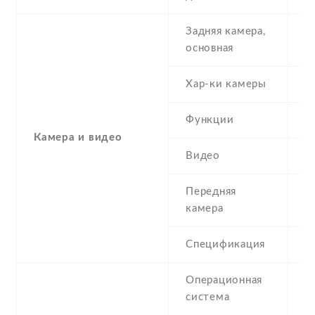
Задняя камера,
2
основная
Хар-ки камеры
2
Функции
L
Камера и видео
Видео
Y
Передняя
0
камера
Спецификация
V
Операционная
A
система
(K