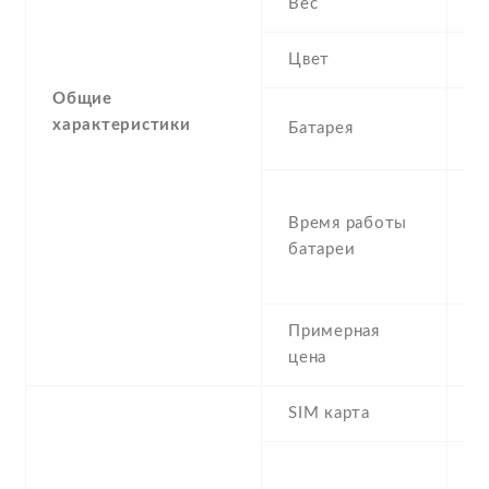
Вес
0
Цвет
B
Общие
1
характеристики
Батарея
I
S
Время работы
U
батареи
T
t
Примерная
6
цена
SIM карта
D
S