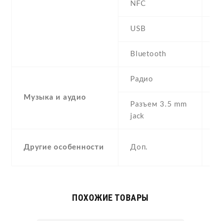
NFC
USB
m
Bluetooth
4
Радио
F
Музыка и аудио
Разъем 3.5 mm
Y
jack
S
Другие особенности
Доп.
A
ПОХОЖИЕ ТОВАРЫ