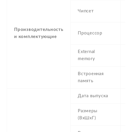
S
Чипсет
7
Производительность
Q
Процессор
и комплектующие
G
External
m
memory
3
Встроенная
4
память
R
Дата выпуска
2
Размеры
1
(ВхШхГ)
1