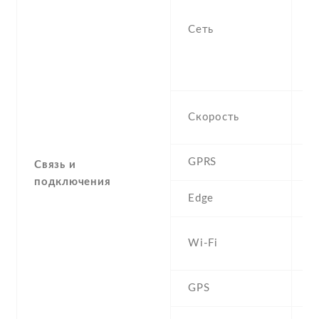
n
f
Сеть
-
/
&
H
Скорость
M
GPRS
Y
Связь и
подключения
Edge
Y
W
Wi-Fi
b
GPS
A