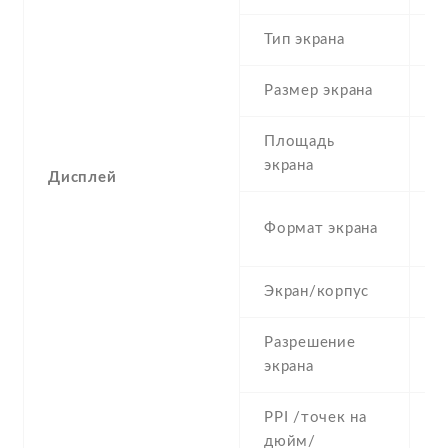
Тип экрана
Размер экрана
4
Площадь
4
экрана
Дисплей
5
Формат экрана
(
Экран/корпус
5
Разрешение
4
экрана
PPI /точек на
2
дюйм/