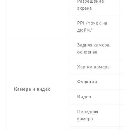
Разрешение
4
экрана
PPI /точек на
2
дюйм/
Задняя камера,
5
основная
Хар-ки камеры
5
Функции
L
Камера и видео
Видео
7
Передняя
0
камера