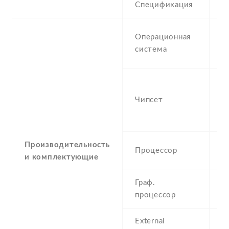
Спецификация
V
M
Операционная
W
система
8
Q
M
Чипсет
S
(
Q
Производительность
Процессор
G
и комплектующие
Граф.
A
процессор
External
m