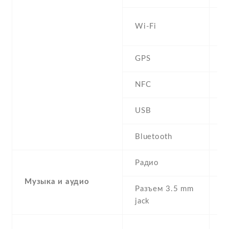
W
Wi-Fi
b
GPS
A
NFC
USB
m
Bluetooth
4
Радио
F
Музыка и аудио
Разъем 3.5 mm
Y
jack
S