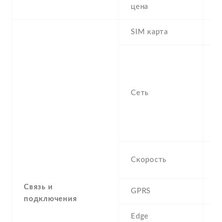
6
цена
SIM карта
D
S
n
f
Сеть
-
/
1
S
H
Скорость
M
Связь и
GPRS
Y
подключения
Edge
Y