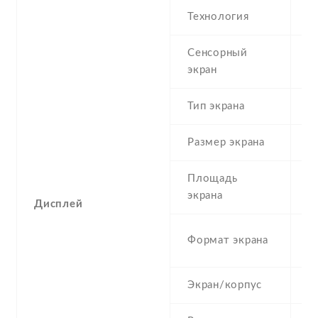
Технология
T
Сенсорный
c
экран
t
Тип экрана
1
Размер экрана
4
Площадь
4
экрана
Дисплей
5
Формат экрана
(
Экран/корпус
5