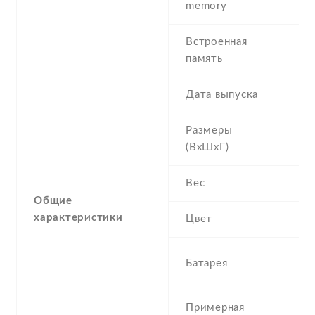
memory
3
Встроенная
4
память
R
Дата выпуска
2
Размеры
1
(ВхШхГ)
1
Вес
0
Общие
характеристики
Цвет
B
1
Батарея
I
Примерная