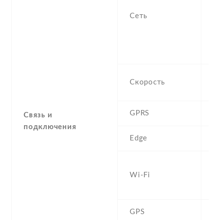
f
Сеть
-
/
1
S
H
Скорость
M
GPRS
U
Связь и
подключения
Edge
U
W
Wi-Fi
a
b
GPS
Y