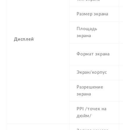
Размер экрана
4
Площадь
5
экрана
Дисплей
1
Формат экрана
(
Экран/корпус
6
Разрешение
4
экрана
PPI /точек на
2
дюйм/