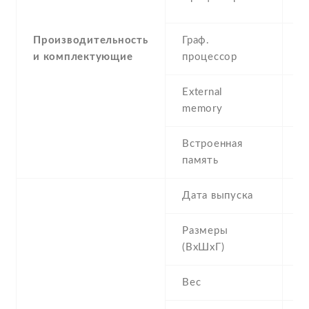
G
Производительность
Граф.
M
и комплектующие
процессор
External
m
memory
3
Встроенная
8
память
R
Дата выпуска
2
Размеры
1
(ВхШхГ)
8
Вес
1