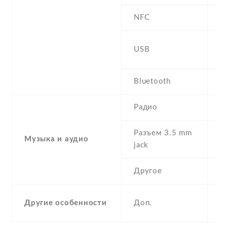
NFC
m
USB
U
Bluetooth
4
Радио
F
Разъем 3.5 mm
Музыка и аудио
Y
jack
Другое
S
Другие особенности
Доп.
A