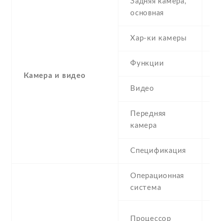
Задняя камера,
8
основная
Хар-ки камеры
8
Функции
L
Камера и видео
Видео
1
Передняя
3
камера
Спецификация
3
Операционная
A
система
(K
Q
Процессор