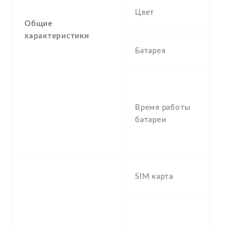
B
Цвет
G
Общие
характеристики
1
Батарея
I
S
U
Время работы
(
батареи
t
(
-
D
SIM карта
s
S
n