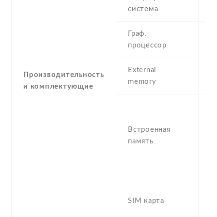
A
система
Граф.
-
процессор
External
Производительность
N
memory
и комплектующие
6
,
Встроенная
R
память
6
1
R
D
SIM карта
S
s