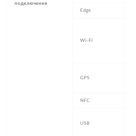
подключения
Edge
Y
W
a
Wi-Fi
d
Fi
h
Y
GPS
,
B
NFC
N
U
USB
,
G