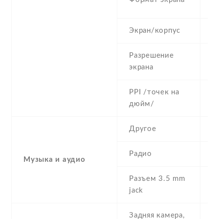
(
Экран/корпус
8
Разрешение
1
экрана
PPI /точек на
4
дюйм/
Другое
-
Радио
N
Музыка и аудио
Разъем 3.5 mm
Y
jack
Задняя камера,