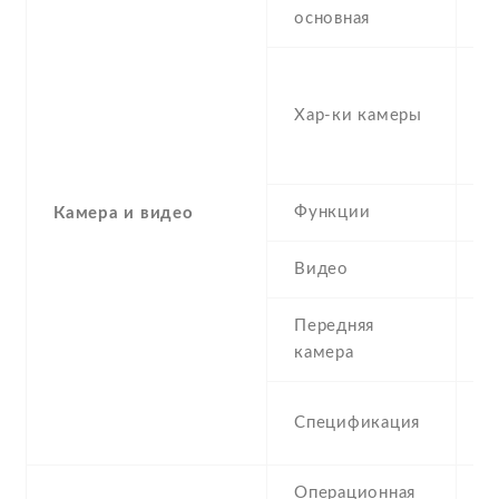
1
основная
-
(
Хар-ки камеры
MP
(
Функции
H
Камера и видео
Видео
1
Передняя
8
камера
8
Спецификация
(
Операционная