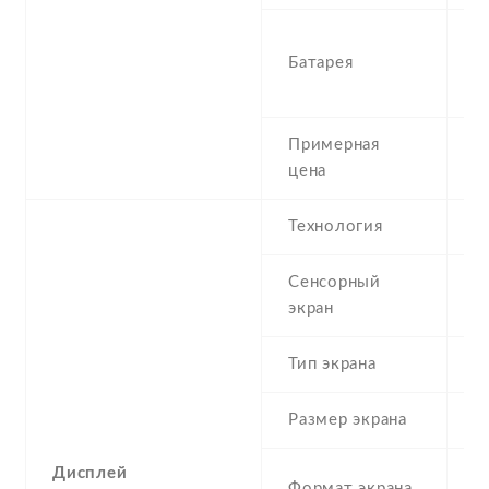
5
Батарея
P
r
Примерная
1
цена
Технология
I
Сенсорный
c
экран
t
Тип экрана
1
Размер экрана
6
Дисплей
2
Формат экрана