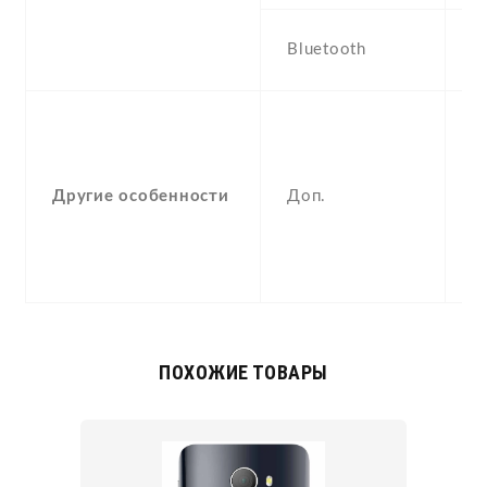
5.
Bluetooth
a
-
F
(
Другие особенности
Доп.
a
p
c
c
ПОХОЖИЕ ТОВАРЫ