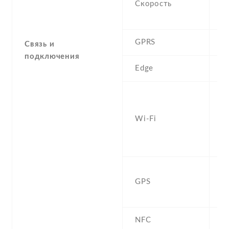
Скорость
M
5
GPRS
Y
Связь и
подключения
Edge
Y
W
a
Wi-Fi
d
Fi
h
Y
GPS
,
B
NFC
N