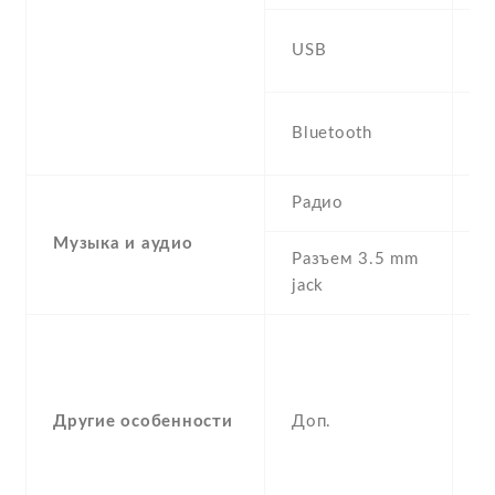
m
USB
U
5.
Bluetooth
a
Радио
N
Музыка и аудио
Разъем 3.5 mm
Y
jack
-
F
(
Другие особенности
Доп.
a
g
,