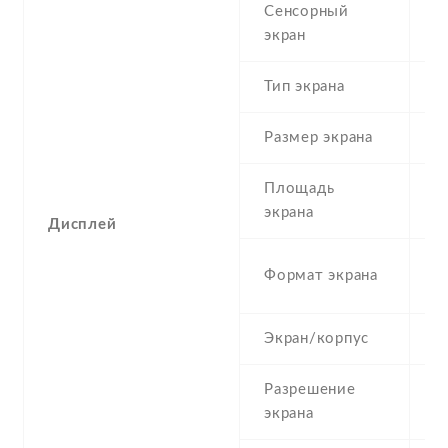
Сенсорный
c
экран
t
Тип экрана
1
Размер экрана
6
Площадь
1
экрана
Дисплей
1
Формат экрана
(
Экран/корпус
8
Разрешение
1
экрана