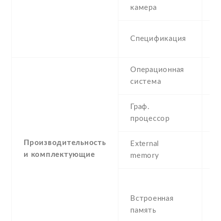
8
камера
8
Спецификация
(
Операционная
A
система
F
Граф.
-
процессор
Производительность
External
N
и комплектующие
memory
1
R
Встроенная
8
память
2