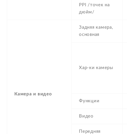
PPI /точек на
3
дюйм/
Задняя камера,
4
основная
-
2
1/
Хар-ки камеры
P
f/
-
Камера и видео
Функции
H
Видео
1
Передняя