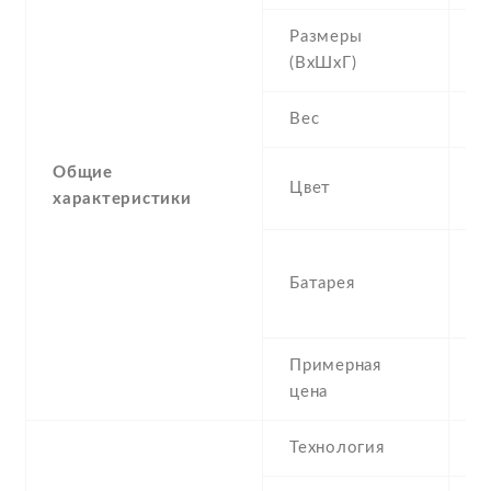
Размеры
1
(ВхШхГ)
8
Вес
1
Общие
Bl
Цвет
характеристики
W
4
Батарея
P
r
Примерная
1
цена
Технология
I